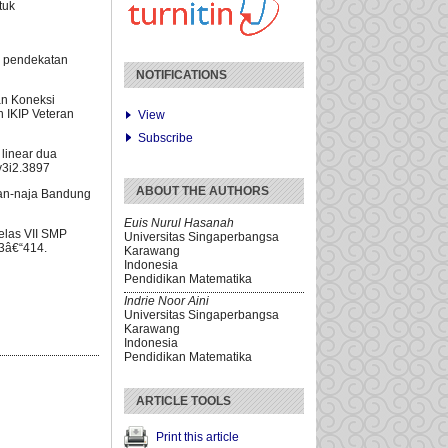
tuk
n pendekatan
NOTIFICATIONS
an Koneksi
n IKIP Veteran
View
Subscribe
linear dua
.v3i2.3897
ABOUT THE AUTHORS
P an-naja Bandung
Euis Nurul Hasanah
kelas VII SMP
Universitas Singaperbangsa
03â€“414.
Karawang
Indonesia
Pendidikan Matematika
Indrie Noor Aini
Universitas Singaperbangsa
Karawang
Indonesia
Pendidikan Matematika
ARTICLE TOOLS
Print this article