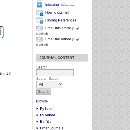
Indexing metadata
How to cite item
Finding References
Email this article
(Login
required)
Email the author
(Login
required)
JOURNAL CONTENT
Search
ike 4.0
Search Scope
Browse
By Issue
By Author
By Title
Other Journals