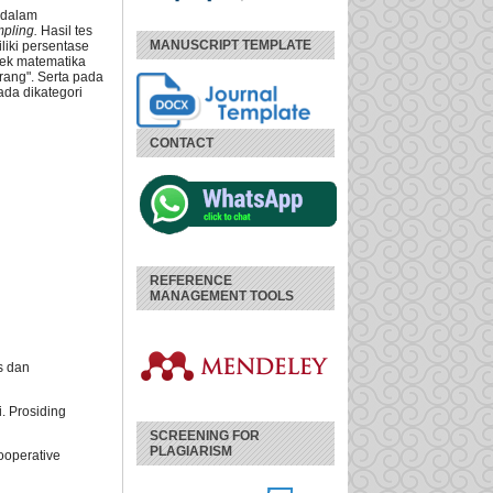
 dalam
mpling.
Hasil tes
MANUSCRIPT TEMPLATE
iki persentase
pek matematika
rang". Serta pada
ada dikategori
CONTACT
REFERENCE
MANAGEMENT TOOLS
s dan
. Prosiding
SCREENING FOR
PLAGIARISM
ooperative