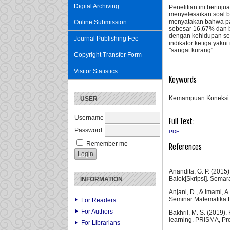
Digital Archiving
Penelitian ini bertu
menyelesaikan soal b
menyatakan bahwa pad
Online Submission
sebesar 16,67% dan b
dengan kehidupan seh
Journal Publishing Fee
indikator ketiga yak
"sangat kurang".
Copyright Transfer Form
Visitor Statistics
Keywords
Kemampuan Koneksi 
USER
Username
Full Text:
Password
PDF
Remember me
References
Anandita, G. P. (201
Balok[Skripsi]. Sema
INFORMATION
Anjani, D., & Imami, 
Seminar Matematika 
For Readers
For Authors
Bakhril, M. S. (2019
learning. PRISMA, Pr
For Librarians