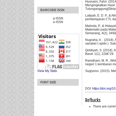
Husnaini, Fahri. (20
Mengingkatkan Hasil
Tulunganggung[Skrips
BARCODE ISSN
Latipah, E. D. P., &
p-ISSN
pembelajaran CTL dan
e-ISSN
Malinda, P., & Hiday
Matematis pada Mater
Semarang, 4(2), 349â
Nugraha, A. . (2018)
variabel ( spldv ). S
Qobtiyah, S. (2018).
Barat. 1(1), 22â€“29.
Ramdhani, M. R., Widi
negeri 1 kembaran ma
Sugiyono. (2015). Met
View My Stats
FONT SIZE
DOI:
https://doi.org/1
Refbacks
There are curren