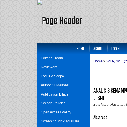
HOME
ABOUT
LOGIN
Editorial Team
Home
>
Vol 6, No 1 (
Reviewers
Focus & Scope
Author Guidelines
ANALISIS KEMAMP
Publication Ethics
DI SMP
Section Policies
Euis Nurul Hasanah, I
Open Access Policy
Abstract
Screening for Plagiarism