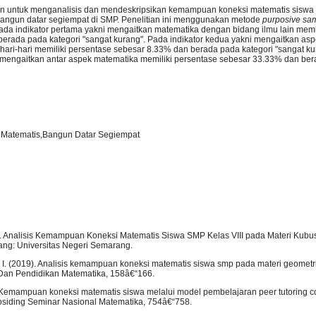
juan untuk menganalisis dan mendeskripsikan kemampuan koneksi matematis siswa
angun datar segiempat di SMP. Penelitian ini menggunakan metode
purposive sa
a indikator pertama yakni mengaitkan matematika dengan bidang ilmu lain memil
erada pada kategori "sangat kurang". Pada indikator kedua yakni mengaitkan as
ari-hari memiliki persentase sebesar 8.33% dan berada pada kategori "sangat ku
ni mengaitkan antar aspek matematika memiliki persentase sebesar 33.33% dan ber
Matematis,Bangun Datar Segiempat
5). Analisis Kemampuan Koneksi Matematis Siswa SMP Kelas VIII pada Materi Kubu
rang: Universitas Negeri Semarang.
A. I. (2019). Analisis kemampuan koneksi matematis siswa smp pada materi geometri
Dan Pendidikan Matematika, 158â€“166.
). Kemampuan koneksi matematis siswa melalui model pembelajaran peer tutoring c
osiding Seminar Nasional Matematika, 754â€“758.