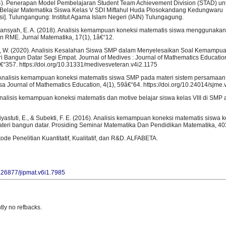
14). Penerapan Model Pembelajaran Student Team Achievement Division (STAD) un
 Belajar Matematika Siswa Kelas V SDI Miftahul Huda Plosokandang Kedungwaru
i]. Tulungangung: Institut Agama Islam Negeri (IAIN) Tulungagung.
 Afriansyah, E. A. (2018). Analisis kemampuan koneksi matematis siswa menggunaka
 RME. Jurnal Matematika, 17(1), 1â€“12.
at, W. (2020). Analisis Kesalahan Siswa SMP dalam Menyelesaikan Soal Kemampu
i Bangun Datar Segi Empat. Journal of Medives : Journal of Mathematics Educatio
€“357. https://doi.org/10.31331/medivesveteran.v4i2.1175
. Analisis kemampuan koneksi matematis siswa SMP pada materi sistem persamaan 
uksa Journal of Mathematics Education, 4(1), 59â€“64. https://doi.org/10.24014/sjme
 Analisis kemampuan koneksi matematis dan motive belajar siswa kelas VIII di SM
yastuti, E., & Subekti, F. E. (2016). Analisis kemampuan koneksi matematis siswa 
teri bangun datar. Prosiding Seminar Matematika Dan Pendidikan Matematika, 4
ode Penelitian Kuantitatif, Kualitatif, dan R&D. ALFABETA.
0.26877/jipmat.v6i1.7985
tly no refbacks.