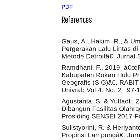
PDF
References
Gaus, A., Hakim, R., & Um
Pergerakan Lalu Lintas d
Metode Detroitâ€. Jurnal S
Ramdhani, F., 2019. â€œ
Kabupaten Rokan Hulu Pro
Geografis (SIG)â€. RABIT 
Univrab Vol 4. No. 2 : 97-
Agustanta, S. & Yulfadli,
Dibangun Fasilitas Olahra
Prosiding SENSEI 2017-F
Sulistyorini, R. & Heriya
Propinsi Lampungâ€. Jurn