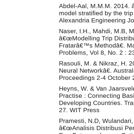
Abdel-Aal, M.M.M. 2014. â€
model stratified by the tri
Alexandria Engineering Jo
Naser, I.H., Mahdi, M.B, M
â€œModelling Trip Distrib
Fratarâ€™s Methodâ€. Mah
Problems, Vol 8, No. 2 : 2
Rasouli, M. & Nikraz, H. 
Neural Networkâ€. Austra
Proceedings 2-4 October 
Heyns, W. & Van Jaarsveld
Practise : Connecting Basi
Developing Countries. Tra
27. WIT Press
Pramesti, N.D, Wulandari,
â€œAnalisis Distribusi P