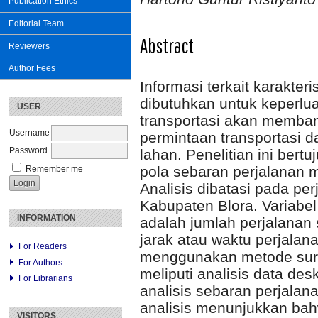
Publication Ethics
Editorial Team
Abstract
Reviewers
Author Fees
Informasi terkait karakte
dibutuhkan untuk keperlu
USER
transportasi akan memban
Username
permintaan transportasi
Password
lahan. Penelitian ini bert
pola sebaran perjalanan 
Remember me
Analisis dibatasi pada p
Kabupaten Blora. Variabel
INFORMATION
adalah jumlah perjalanan
jarak atau waktu perjala
For Readers
menggunakan metode surv
For Authors
meliputi analisis data desk
For Librarians
analisis sebaran perjalana
analisis menunjukkan bah
VISITORS