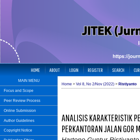
HOME
ABOUT
LOGIN
REGISTER
SEARCH
CUR
MAIN MENU
Home
>
Vol 8, No 2/Nov (2022)
>
Ristiyanto
Focus and Scope
Peer Review Process
Online Submission
ANALISIS KARAKTERISTIK
Author Guidelines
PERKANTORAN JALAN GOR M
Copyright Notice
Hartono Guntur Ristiyanto