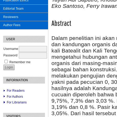
Publication Ethics
Eko Santoso, Ferry Irawa
Editorial Team
Reviewers
Abstract
Author Fees
Dalam penelitian ini aka
USER
dan kandungan organis dar
Username
kali Batealit dan Kali Teng
Password
mengetahui hubungan ant
organis dari masing-masi
Remember me
sebagai bahan konstruks
melakukan pengujian den
INFORMATION
yakni pada pecucian 0, 30
hasilnya adalah Kandunga
For Readers
cucuain diperoleh bahwa b
For Authors
9,75%, 7,3% dan 3,03 %. P
For Librarians
3,19% dan 0,8 %. Pasir ka
3,05%. Dari hasil terseb
VISITORS