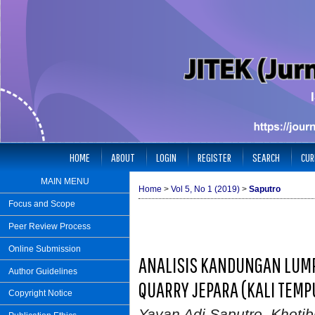
HOME
ABOUT
LOGIN
REGISTER
SEARCH
CUR
MAIN MENU
Home
>
Vol 5, No 1 (2019)
>
Saputro
Focus and Scope
Peer Review Process
Online Submission
ANALISIS KANDUNGAN LUM
Author Guidelines
QUARRY JEPARA (KALI TEMPU
Copyright Notice
Yayan Adi Saputro, Khot