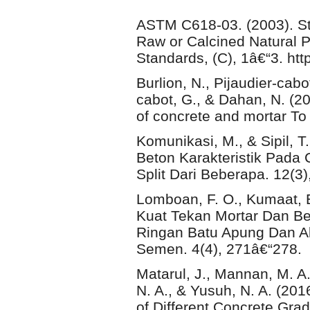
ASTM C618-03. (2003). Sta
Raw or Calcined Natural 
Standards, (C), 1â€“3. htt
Burlion, N., Pijaudier-cabo
cabot, G., & Dahan, N. (2
of concrete and mortar To 
Komunikasi, M., & Sipil, 
Beton Karakteristik Pada
Split Dari Beberapa. 12(3)
Lomboan, F. O., Kumaat, E
Kuat Tekan Mortar Dan B
Ringan Batu Apung Dan Ab
Semen. 4(4), 271â€“278.
Matarul, J., Mannan, M. A.,
N. A., & Yusuh, N. A. (201
of Different Concrete Gr