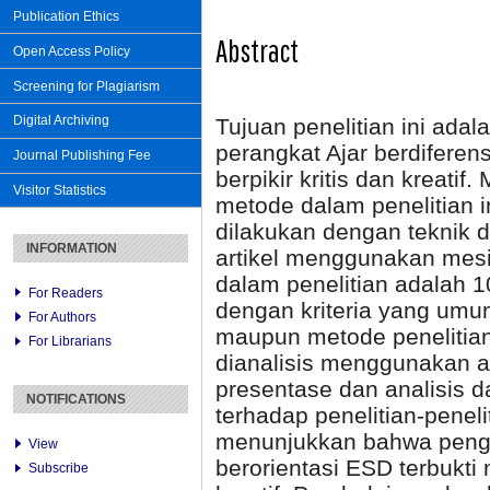
Publication Ethics
Abstract
Open Access Policy
Screening for Plagiarism
Digital Archiving
Tujuan penelitian ini ad
perangkat Ajar berdiferen
Journal Publishing Fee
berpikir kritis dan kreati
Visitor Statistics
metode dalam penelitian i
dilakukan dengan teknik 
INFORMATION
artikel menggunakan mes
dalam penelitian adalah 10
For Readers
dengan kriteria yang umum
For Authors
maupun metode penelitian
For Librarians
dianalisis menggunakan ana
presentase dan analisis da
NOTIFICATIONS
terhadap penelitian-penelit
menunjukkan bahwa penggu
View
berorientasi ESD terbukti
Subscribe