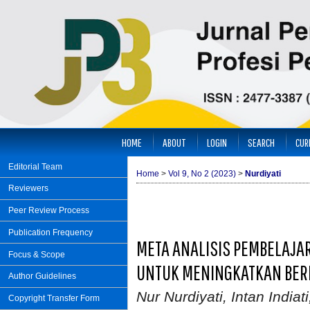
HOME
ABOUT
LOGIN
SEARCH
CUR
Editorial Team
Home
>
Vol 9, No 2 (2023)
>
Nurdiyati
Reviewers
Peer Review Process
Publication Frequency
META ANALISIS PEMBELAJAR
Focus & Scope
UNTUK MENINGKATKAN BERPI
Author Guidelines
Nur Nurdiyati, Intan Indiat
Copyright Transfer Form