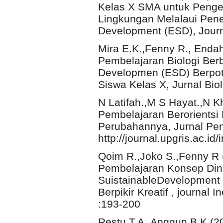
Kelas X SMA untuk Peng
Lingkungan Melalaui Pene
Development (ESD), Jour
Mira E.K.,Fenny R., End
Pembelajaran Biologi Ber
Developmen (ESD) Berpot
Siswa Kelas X, Jurnal Bio
N Latifah.,M S Hayat.,N K
Pembelajaran Berorientsi
Perubahannya, Jurnal Pene
http://journal.upgris.ac.i
Qoim R.,Joko S.,Fenny R (
Pembelajaran Konsep Dina
SuistainableDevelopment
Berpikir Kreatif , journal
:193-200
Restu T.A.,Anggun B.K (20