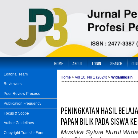
HOME
ABOUT
LOGIN
SEARCH
CUR
Editorial Team
Home
>
Vol 10, No 1 (2024)
>
Widaningsih
Reviewers
Peer Review Process
Publication Frequency
PENINGKATAN HASIL BELAJA
Focus & Scope
PAPAN BILIK PADA SISWA K
Author Guidelines
Mustika Sylvia Nurul Wida
Copyright Transfer Form