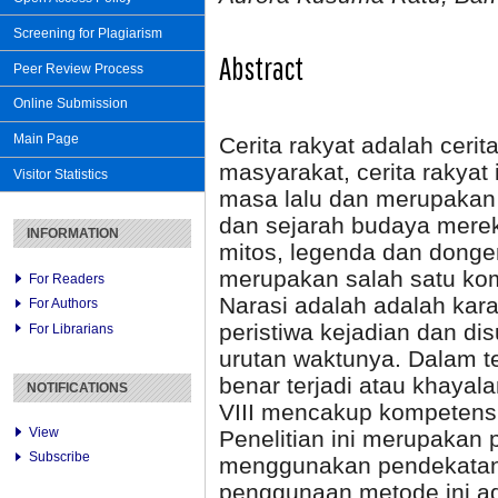
Screening for Plagiarism
Abstract
Peer Review Process
Online Submission
Main Page
Cerita rakyat adalah ceri
masyarakat, cerita rakyat
Visitor Statistics
masa lalu dan merupakan
dan sejarah budaya mereka
INFORMATION
mitos, legenda dan donge
merupakan salah satu komp
For Readers
Narasi adalah adalah kar
For Authors
peristiwa kejadian dan di
For Librarians
urutan waktunya. Dalam tek
benar terjadi atau khaya
NOTIFICATIONS
VIII mencakup kompetens
View
Penelitian ini merupakan pen
Subscribe
menggunakan pendekatan a
penggunaan metode ini ad