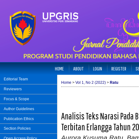
HOME
ABOUT
LOGIN
REGISTER
S
Editorial Team
Home
>
Vol 1, No 2 (2022)
>
Ratu
Reviewers
Focus & Scope
Author Guidelines
Analisis Teks Narasi Pada 
Publication Ethics
Terbitan Erlangga Tahun 2
Section Policies
Aurora Kusuma Ratu, Bam
Open Access Policy