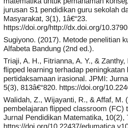
matematika untuk pemahaman konsep
jurusan S1 pendidikan guru sekolah 
Masyarakat, 3(1), 1â€“23.
https://doi.org/http://dx.doi.org/10.37
Sugiyono. (2017). Metode penelitian kuan
Alfabeta Bandung (2nd ed.).
Triaji, A. H., Fitrianna, A. Y., & Zanth
flipped learning terhadap peningkatan 
pertidaksamaan irasional. JPMI: Jurna
5(3), 813â€“820. https://doi.org/10.22
Walidah, Z., Wijayanti, R., & Affaf, M
pembelajaran flipped classroom (FC) t
Jurnal Pendidikan Matematika, 10(2),
https://doi.org/10.22437/edumatica.v1