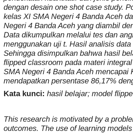
dengan desain one shot case study. Po
kelas X
I
SMA
Negeri 4
Banda Aceh
da
Negeri 4 Banda Aceh yang diambil den
Data dikumpulkan melalui
tes dan angk
menggunakan uji t. Hasil analisis data
Sehingga disimpulkan bahwa
hasil be
flipped classroom pada materi integral
SMA Negeri 4 Banda Aceh mencapai
mendapatkan persentase 86,17% denga
Kata kunci:
hasil belajar; model flipp
This research is motivated by a probl
outcomes. The use of learning models i