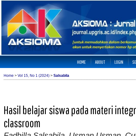
HOME
ABOUT
LOGIN
S
Home
>
Vol 15, No 1 (2024)
>
Salsabila
Hasil belajar siswa pada materi integ
classroom
Fadhilla Salsabila, Usman Usman, Cu