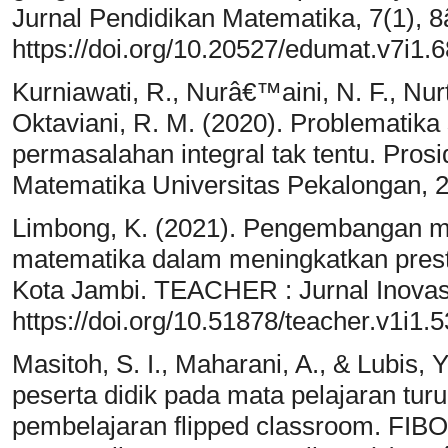
Jurnal Pendidikan Matematika, 7(1), 8
https://doi.org/10.20527/edumat.v7i1.
Kurniawati, R., Nurâ€™aini, N. F., Nurt
Oktaviani, R. M. (2020). Problematik
permasalahan integral tak tentu. Pros
Matematika Universitas Pekalongan, 
Limbong, K. (2021). Pengembangan mul
matematika dalam meningkatkan prest
Kota Jambi. TEACHER : Jurnal Inovasi
https://doi.org/10.51878/teacher.v1i1.
Masitoh, S. I., Maharani, A., & Lubis, 
peserta didik pada mata pelajaran tur
pembelajaran flipped classroom. FIB