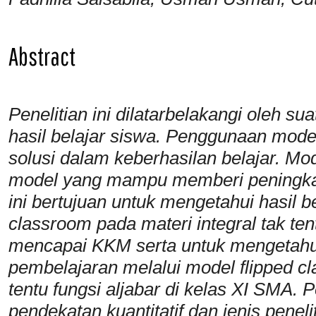
Abstract
Penelitian ini dilatarbelakangi oleh s
hasil belajar siswa. Penggunaan mode
solusi dalam
keberhasila
n
belajar.
Mod
model yang
mampu memberi peningkata
ini bertujuan untuk
mengetahui
hasil b
c
lassroom
pada materi integral tak ten
mencapai KKM serta untuk mengetahu
pembelajaran melalui model f
lipped
c
tentu fungsi aljabar di kelas XI SMA. 
pendekatan kuantitatif dan jenis penel