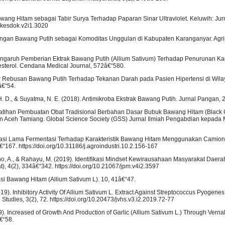
 Bawang Hitam sebagai Tabir Surya Terhadap Paparan Sinar Ultraviolet. Keluwih: Ju
3/kesdok.v2i1.3020
mbangan Bawang Putih sebagai Komoditas Unggulan di Kabupaten Karanganyar. Agris
. Pengaruh Pemberian Ektrak Bawang Putih (Allium Sativum) Terhadap Penurunan Ka
lesterol. Cendana Medical Journal, 572â€“580.
n Air Rebusan Bawang Putih Terhadap Tekanan Darah pada Pasien Hipertensi di Wila
â€“54.
, H. D., & Suyatma, N. E. (2018). Antimikroba Ekstrak Bawang Putih. Jurnal Pangan, 
. Pelatihan Pembuatan Obat Tradisional Berbahan Dasar Bubuk Bawang Hitam (Black G
ceh Tamiang. Global Science Society (GSS) Jurnal Ilmiah Pengabdian kepada M
Evaluasi Lama Fermentasi Terhadap Karakteristik Bawang Hitam Menggunakan Camion 
“167. https://doi.org/10.31186/j.agroindustri.10.2.156-167
oewono, A., & Rahayu, M. (2019). Identifikasi Mindset Kewirausahaan Masyarakat Da
 4(2), 334â€“342. https://doi.org/10.21067/jpm.v4i2.3597
masi Bawang Hitam (Allium Sativum L). 10, 41â€“47.
(2019). Inhibitory Activity Of Allium Sativum L. Extract Against Streptococcus Pyogene
udies, 3(2), 72. https://doi.org/10.20473/jvhs.v3.i2.2019.72-77
 (2019). Increased of Growth And Production of Garlic (Allium Sativum L.) Through Vern
€“58.