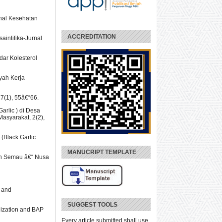
rnal Kesehatan
ACCREDITATION
aintifika-Jurnal
dar Kolesterol
yah Kerja
27(1), 55â€“66.
arlic ) di Desa
asyarakat, 2(2),
(Black Garlic
MANUCRIPT TEMPLATE
erah Semau â€“ Nusa
s and
SUGGEST TOOLS
alization and BAP
Every article submitted shall use