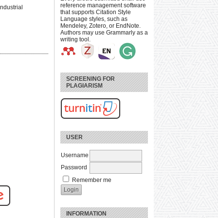
reference management software
dustrial
that supports Citation Style
Language styles, such as
Mendeley, Zotero, or EndNote.
Authors may use Grammarly as a
writing tool.
SCREENING FOR
PLAGIARISM
USER
Username
Password
Remember me
INFORMATION