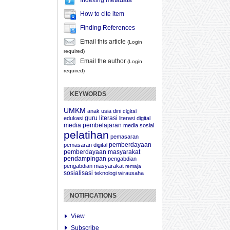
Indexing metadata
How to cite item
Finding References
Email this article
(Login
required)
Email the author
(Login
required)
KEYWORDS
UMKM
anak usia dini
digital
guru
literasi
edukasi
literasi digital
media pembelajaran
media sosial
pelatihan
pemasaran
pemberdayaan
pemasaran digital
pemberdayaan masyarakat
pendampingan
pengabdian
pengabdian masyarakat
remaja
sosialisasi
teknologi
wirausaha
NOTIFICATIONS
View
Subscribe