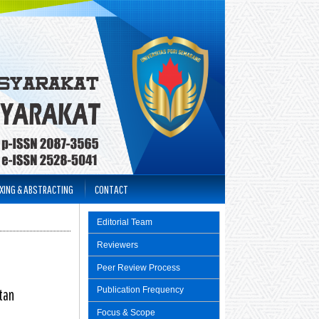
XING & ABSTRACTING
CONTACT
Editorial Team
Reviewers
Peer Review Process
Publication Frequency
tan
Focus & Scope