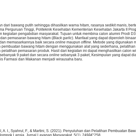
dari bawang putih sehingga dihasilkan warna hitam, rasanya sedikit manis, bertek
ma Perguruan Tinggi, Politeknik Kesehatan Kementerian Kesehatan Jakarta II Pro
an kegiatan pengabdian masyarakat. Tujuan untuk membina calon alumni Prodi D
n dan pemasaran bawang hitam (
Black
garlic
). Manfaat yang dapat diperoleh binaan
 dan memasarkannya baik secara
online
maupun
offline
.
Metode yang digunakan 
ihan pembuatan bawang hitam dengan menggunakan alat yang sederhana, pelatihan
latihan pemasaran produk. Hasil dari kegiatan ini dapat menghasilkan calon 
sebanyak 9 paket dan secara
online
sebanyak 3 paket, Kesimpulan yang dapat dia
lisis Farmasi dan Makanan menjadi wirausaha baru.
wakal, A. I., Syahrul, F., & Martini, S. (2021). Penyuluhan dan Pelatihan Pembuatan Ba
lompok Lansia. Jurnal Layanan Masyarakat, 5(1), 249â€“258.