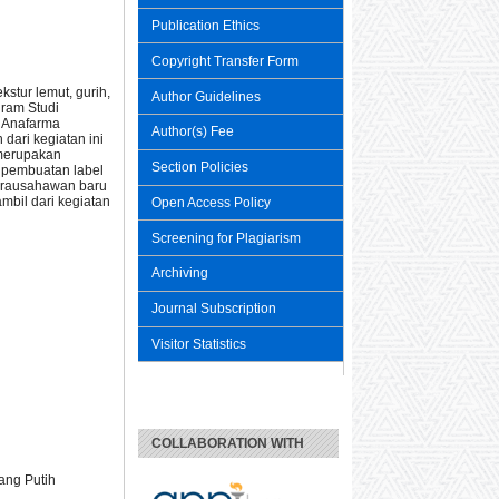
Publication Ethics
Copyright Transfer Form
stur lemut, gurih,
Author Guidelines
gram Studi
3 Anafarma
Author(s) Fee
 dari kegiatan ini
merupakan
Section Policies
 pembuatan label
wirausahawan baru
mbil dari kegiatan
Open Access Policy
Screening for Plagiarism
Archiving
Journal Subscription
Visitor Statistics
COLLABORATION WITH
wang Putih