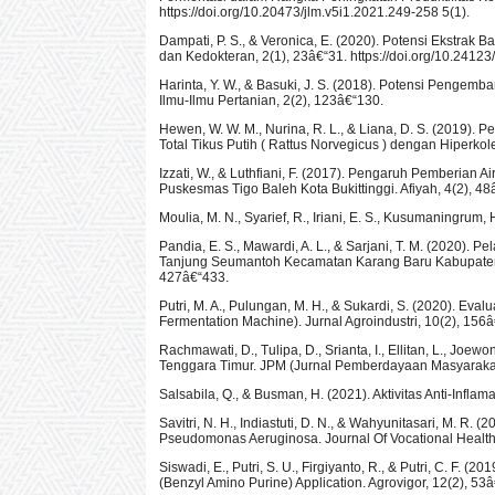
https://doi.org/10.20473/jlm.v5i1.2021.249-258 5(1).
Dampati, P. S., & Veronica, E. (2020). Potensi Ekstrak
dan Kedokteran, 2(1), 23â€“31. https://doi.org/10.2412
Harinta, Y. W., & Basuki, J. S. (2018). Potensi Penge
Ilmu-Ilmu Pertanian, 2(2), 123â€“130.
Hewen, W. W. M., Nurina, R. L., & Liana, D. S. (2019)
Total Tikus Putih ( Rattus Norvegicus ) dengan Hiperko
Izzati, W., & Luthfiani, F. (2017). Pengaruh Pemberia
Puskesmas Tigo Baleh Kota Bukittinggi. Afiyah, 4(2), 48
Moulia, M. N., Syarief, R., Iriani, E. S., Kusumaningrum
Pandia, E. S., Mawardi, A. L., & Sarjani, T. M. (2020)
Tanjung Seumantoh Kecamatan Karang Baru Kabupaten A
427â€“433.
Putri, M. A., Pulungan, M. H., & Sukardi, S. (2020). 
Fermentation Machine). Jurnal Agroindustri, 10(2), 156â€
Rachmawati, D., Tulipa, D., Srianta, I., Ellitan, L., J
Tenggara Timur. JPM (Jurnal Pemberdayaan Masyarakat),
Salsabila, Q., & Busman, H. (2021). Aktivitas Anti-Infla
Savitri, N. H., Indiastuti, D. N., & Wahyunitasari, M. R. 
Pseudomonas Aeruginosa. Journal Of Vocational Health St
Siswadi, E., Putri, S. U., Firgiyanto, R., & Putri, C. F.
(Benzyl Amino Purine) Application. Agrovigor, 12(2), 53â