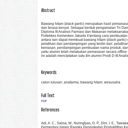
Abstract
Bawang hitam (
black garlic
) merupakan hasil pemanasan 
dan terasa kenyal. Sebagai bentuk pengamalan Tri Dar
Diploma III Analisis Farmasi dan Makanan melaksanak
Poltekkes Kemenkes Jakarta II tentang cara pembuata
antara lain dapat membuat bawang hitam (
black garlic
)
pelatihan dan pendampingan yang terdiri dari: pelat
kemasan, pendampingan pembuatan nama produk, dan pe
yaitu alumni telah melakukan pemasaran secara
offline
ini adalah menciptakan satu tim alumni Prodi D-III Ana
Keywords
calon lulusan; anafarma; bawang hitam; wirausaha
Full Text:
PDF
References
Adi, A. C., Salisa, W., Nuringtyas, D. P., Dini, I. E., Ta
Fermentasi dalam Rangka Peningkatan Produktifitas Ke