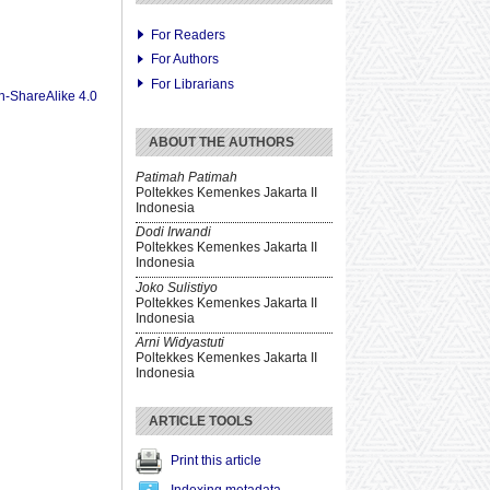
For Readers
For Authors
For Librarians
n-ShareAlike 4.0
ABOUT THE AUTHORS
Patimah Patimah
Poltekkes Kemenkes Jakarta II
Indonesia
Dodi Irwandi
Poltekkes Kemenkes Jakarta II
Indonesia
Joko Sulistiyo
Poltekkes Kemenkes Jakarta II
Indonesia
Arni Widyastuti
Poltekkes Kemenkes Jakarta II
Indonesia
ARTICLE TOOLS
Print this article