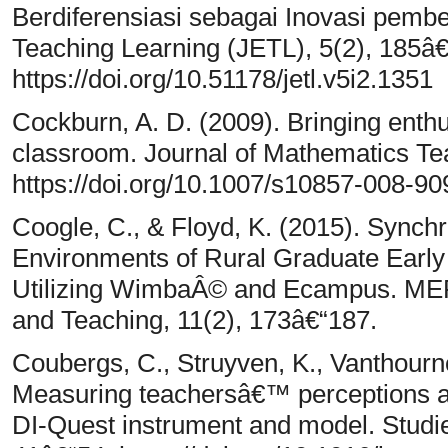
Berdiferensiasi sebagai Inovasi pembe
Teaching Learning (JETL), 5(2), 185â
https://doi.org/10.51178/jetl.v5i2.1351
Cockburn, A. D. (2009). Bringing enth
classroom. Journal of Mathematics Tea
https://doi.org/10.1007/s10857-008-90
Coogle, C., & Floyd, K. (2015). Sync
Environments of Rural Graduate Early
Utilizing WimbaÂ© and Ecampus. MER
and Teaching, 11(2), 173â€“187.
Coubergs, C., Struyven, K., Vanthourno
Measuring teachersâ€™ perceptions abo
DI-Quest instrument and model. Studie