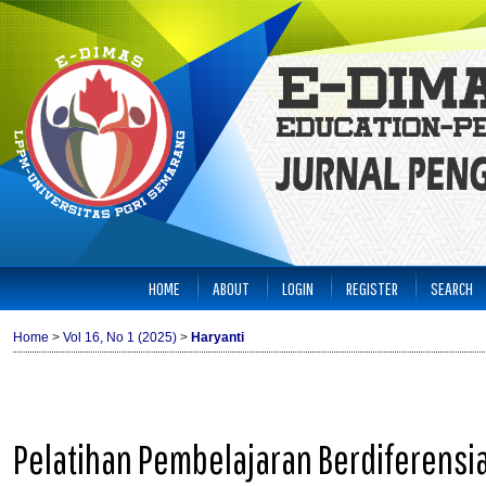
HOME
ABOUT
LOGIN
REGISTER
SEARCH
Home
>
Vol 16, No 1 (2025)
>
Haryanti
Pelatihan Pembelajaran Berdiferensi