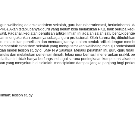
n wellbeing dalam ekosistem sekolah, guru harus berorientasi, berkolaborasi, 
KB). Akan tetapi, banyak guru yang belum bisa melakukan PKB, baik berupa kegi
tif. Padahal, kegiatan penulisan artikel ilmiah ini adalah salah satu bentuk peng
alam mengukuhkan perannya sebagai guru profesional. Oleh karena itu, dibutuhka
ru melakukan penelitian dan menuangkannya dalam bentuk artikel dengan memb
 membentuk ekosistem sekolah yang mengutamakan wellbeing menuju profesional
ngan model lesson study di SMP N 9 Salatiga. Melalui pelatihan ini, guru-guru tida
ulis dan melakukan penelitian ilmiah, tetapi juga berhasil menerapkan praktik 
, pelatihan ini tidak hanya berfungsi sebagai sarana peningkatan kompetensi akademi
aan yang menyeluruh di sekolah, menciptakan dampak jangka panjang bagi perk
 ilmiah; lesson study