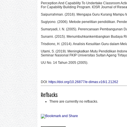
Perception And Capability To Undertake Classroom Acti
For Capability Building Program. IOSR Journal of Rese
Saipurrahman. (2016). Mengapa Guru Kurang Mampu Mel
Sugiyono. (2006). Metode penelitian pendidikan. Pendekat
Sumaryadi, I. N. (2005). Perencanaan Pembangunan D
Sunarni. (2015). Menumbuhkankembangkan Budaya Ris
Trisdiono, H. (2014). Analisis Kesulitan Guru dalam Me
Utami, S. (2019). Meningkatkan Mutu Pendidikan Indone
Seminar Nasional FKIP Universitas Sultan Ageng Tirtay
UU No. 14 Tahun 2005 (2005).
DOI:
https://doi.org/10.26877/e-dimas.v16i1.21262
Refbacks
There are currently no refbacks.