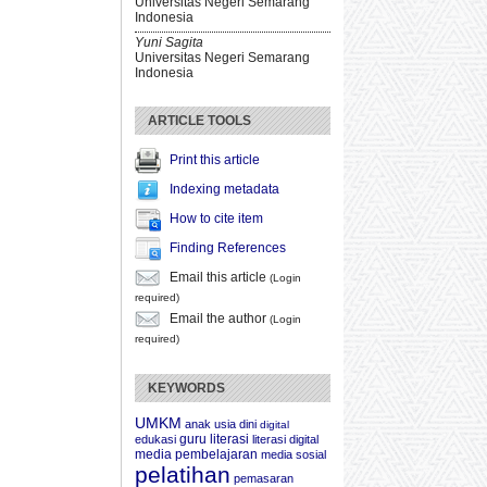
Universitas Negeri Semarang
Indonesia
Yuni Sagita
Universitas Negeri Semarang
Indonesia
ARTICLE TOOLS
Print this article
Indexing metadata
How to cite item
Finding References
Email this article
(Login
required)
Email the author
(Login
required)
KEYWORDS
UMKM
anak usia dini
digital
guru
literasi
edukasi
literasi digital
media pembelajaran
media sosial
pelatihan
pemasaran