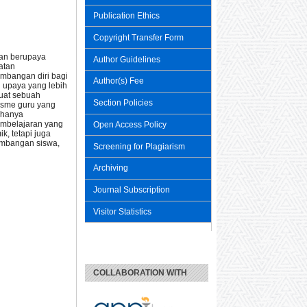
Publication Ethics
Copyright Transfer Form
dan berupaya
Author Guidelines
atan
embangan diri bagi
Author(s) Fee
n upaya yang lebih
uat sebuah
Section Policies
isme guru yang
k hanya
pembelajaran yang
Open Access Policy
k, tetapi juga
embangan siswa,
Screening for Plagiarism
Archiving
Journal Subscription
Visitor Statistics
COLLABORATION WITH