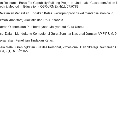
on Research: Basis For Capability Building Program. Undertake Classroom Action 
arch & Method in Education (IOSR-JRME), 4(1), 67â€“89.
akukan Penelitian Tindakan Kelas. www.lpmpprovinsikalimantanselatan.co.id.
an kuantitatif, kualitatif, dan R&D. Alfabeta.
aerah Otonom dan Pemberdayaan Masyarakat. Citra Utama.
et Dalam Mendukung Kompetensi Guru. Seminar Nasional Jurusan AP FIP UM, 2
laksanakan Penelitian Tindakan Kelas.
sia Melalui Peningkatan Kualitas Personal, Profesional, Dan Strategi Rekrutmen G
asa, 2(1), 518â€“527.