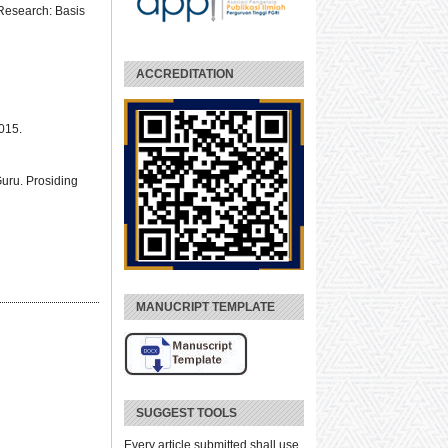
Research: Basis
ACCREDITATION
015.
uru. Prosiding
MANUCRIPT TEMPLATE
SUGGEST TOOLS
Every article submitted shall use