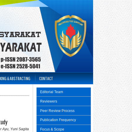
XING & ABSTRACTING
CONTACT
Editorial Team
Reviewers
Peer Review Process
Publication Frequency
tudy
 Ayu, Yuni Sagita
Focus & Scope