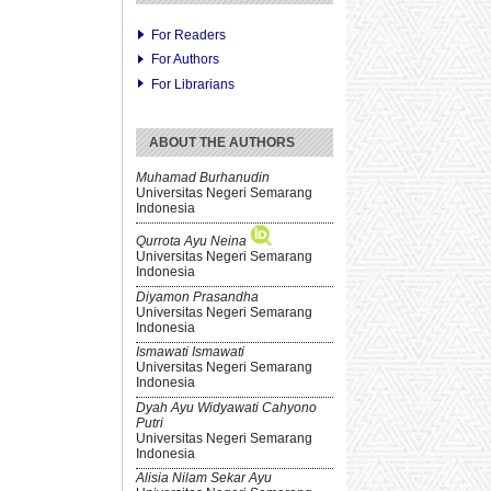
For Readers
For Authors
For Librarians
ABOUT THE AUTHORS
Muhamad Burhanudin
Universitas Negeri Semarang
Indonesia
Qurrota Ayu Neina
Universitas Negeri Semarang
Indonesia
Diyamon Prasandha
Universitas Negeri Semarang
Indonesia
Ismawati Ismawati
Universitas Negeri Semarang
Indonesia
Dyah Ayu Widyawati Cahyono
Putri
Universitas Negeri Semarang
Indonesia
Alisia Nilam Sekar Ayu