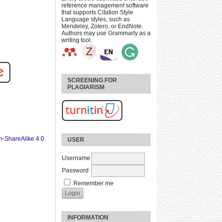
reference management software
that supports Citation Style
Language styles, such as
Mendeley, Zotero, or EndNote.
Authors may use Grammarly as a
writing tool.
SCREENING FOR
PLAGIARISM
n-ShareAlike 4.0
USER
Username
Password
Remember me
INFORMATION