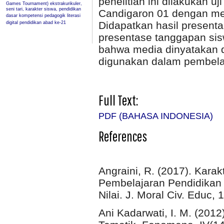
penelitian ini dilakukan 
Games Tournament)
ekstrakurikuler,
seni tari, karakter siswa, pendidikan
Candigaron 01 dengan men
dasar
kompetensi pedagogik
literasi
Didapatkan hasil present
digital
pendidikan abad ke-21
presentase tanggapan si
bahwa media dinyatakan d
digunakan dalam pembela
Full Text:
PDF (BAHASA INDONESIA)
References
Angraini, R. (2017). Kara
Pembelajaran Pendidikan
Nilai. J. Moral Civ. Educ, 
Ani Kadarwati, I. M. (201