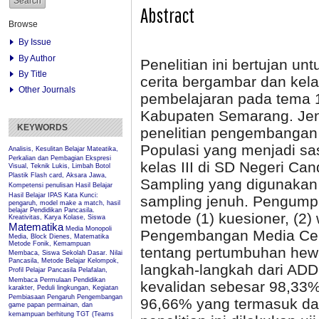
Abstract
Browse
By Issue
By Author
Penelitian ini bertujan 
By Title
cerita bergambar dan kel
Other Journals
pembelajaran pada tema 1
Kabupaten Semarang. Jeni
KEYWORDS
penelitian pengembangan
Populasi yang menjadi sas
Analisis, Kesulitan Belajar Mateatika,
Perkalian dan Pembagian
Ekspresi
kelas III di SD Negeri Ca
Visual, Teknik Lukis, Limbah Botol
Plastik
Flash card, Aksara Jawa,
Sampling yang digunakan
Kompetensi penulisan
Hasil Belajar
Hasil Belajar IPAS
Kata Kunci:
sampling jenuh. Pengump
pengaruh, model make a match, hasil
belajar Pendidikan Pancasila.
metode (1) kuesioner, (2)
Kreativitas, Karya Kolase, Siswa
Matematika
Media Monopoli
Pengembangan Media Cer
Media, Block Dienes, Matematika
Metode Fonik, Kemampuan
tentang pertumbuhan hewa
Membaca, Siswa Sekolah Dasar.
Nilai
Pancasila, Metode Belajar Kelompok,
langkah-langkah dari ADDI
Profil Pelajar Pancasila
Pelafalan,
Membaca Permulaan
Pendidikan
kevalidan sebesar 98,33% 
karakter, Peduli lingkungan, Kegiatan
Pembiasaan
Pengaruh
Pengembangan
96,66% yang termasuk dal
game papan permainan, dan
kemampuan berhitung
TGT (Teams