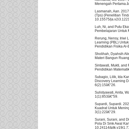
Menengah Pertama.â€ 
Lasmanah, Aan. 2017.
(Tps) (Penelitian Ti
10.15575/ja.v2i3.122
Luh, Ni, and Putu E
Pembelajaran Untuk M
Rerung, Nensy, Iriwi
Learning (PBL) Untuk
Pendidikan Fisika Al-B
Sholihah, Dyahsih Al
Materi Bangun Ruang S
Sintawati, Mukti, and 
Pendidikan Matematik
Subagio, Lilik, Ida 
Discovery Learning D
6(2):15â€“26.
Sulistyawati, Anita,
1(1):853â€“59.
Supardi, Supardi. 2
Kuadrat Untuk Mening
3(1):22â€“29.
Surani, Surani, and
Pola Di Smk Awal Kar
10.24114/jptk.v19i1.7