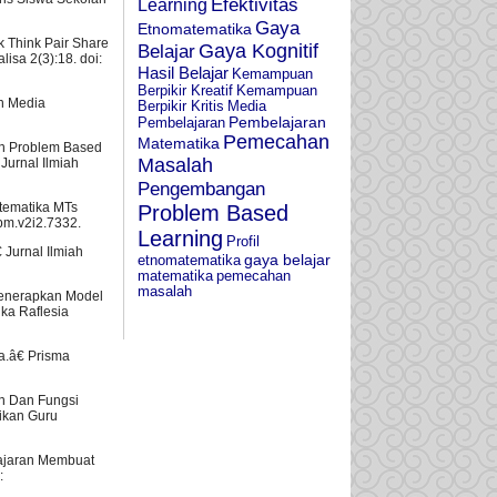
Learning
Efektivitas
Gaya
Etnomatematika
 Think Pair Share
Belajar
Gaya Kognitif
isa 2(3):18. doi:
Hasil Belajar
Kemampuan
Berpikir Kreatif
Kemampuan
n Media
Berpikir Kritis
Media
Pembelajaran
Pembelajaran
Pemecahan
Matematika
an Problem Based
Masalah
Jurnal Ilmiah
Pengembangan
atematika MTs
Problem Based
pm.v2i2.7332.
Learning
Profil
€ Jurnal Ilmiah
gaya belajar
etnomatematika
matematika
pemecahan
masalah
 Menerapkan Model
ka Raflesia
a.â€ Prisma
n Dan Fungsi
ikan Guru
ajaran Membuat
: