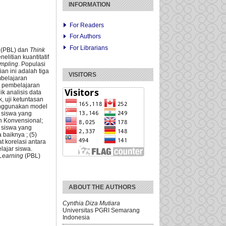
INFORMATION
For Readers
For Authors
For Librarians
(PBL) dan
Think
litian kuantitatif
mpling
. Populasi
an ini adalah tiga
VISITORS
mbelajaran
el pembelajaran
k analisis data
k, uji ketuntasan
 menggunakan model
 siswa yang
n Konvensional;
a siswa yang
baiknya ; (5)
t korelasi antara
lajar siswa.
Learning
(PBL)
ABOUT THE AUTHORS
Cynthia Diza Mutiara
Universitas PGRI Semarang
Indonesia