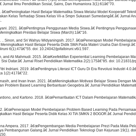
Jurnal Ilmu Pendidikan Sosial, Sains, Dan Humaniora 3(1):61â€“70.
 â€œPeningkatan Hasil Belajar Matematika Siswa Melalui Model Kooperatif Teknik
ndakan Kelas Terhadap Siswa Kelas Vii-a Smpn Sukasari Sumedangâ€.â€ Jurnal Anal
1.
kayani. 2021. â€œPentingnya Penggunaan Media Siswa.â€ Pentingnya Penggunaa
eningkatkan Prestasi Belajar Siswa (March):1â€“16.
 L. .. Sinon, and Sri Wahyu Widyaningsih. 2017. â€œPenerapan Model Pembelajar
 Meningkatkan Hasil Belajar Peserta Didik SMA Pada Materi Usaha Dan Energi.â€ 
iruni 6(1):47â€“55. doi: 10.24042/jpifalbiruni.v6i1.597.
in, and Ali Mahmudi. 2015. â€œKeefektifan Experiential Learning Pembelajaran M
isi Datar.â€ Jurnal Riset Pendidikan Matematika 2(2):175â€“85. doi: 10.21831/jr
Fitri Indriani. 2019. â€œPentingnya Literasi ICT Guru Di Era Revolusi Industri 4.0.â
a 1(2):417â€“22.
Karnasih, and Irvan Irvan. 2021. â€œMeningkatkan Motivasi Belajar Siswa Dengan
an Problem Based Learning Berbantuan Geogebra.â€ Jurnal Pendidikan Matemati
 Wardono, and Kartono. 2018. â€œPemanfaatan ICT Dalam Pembelajaran Matematik
022. â€œPenerapan Model Pembelajaran Problem Based Learning Pada Persamaa
katkan Hasil Belajar Peserta Didik Kelas XI TIA SMKN 2 BOGOR.â€ Jurnal Pendid
 Dina Ampera. 2017. â€œPengembangan Media Pembelajaran Prezi Pada Mata Pel
ya Pembangunan Galang.â€ Jurnal Pendidikan Teknologi Dan Kejuruan 19(1). doi
150.