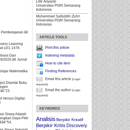
Lilik Ariyanto
Universitas PGRI Semarang
Indonesia
Muhammad Saifuddin Zuhri
Universitas PGRI Semarang
Indonesia
a Pembelajaran.â€
ARTICLE TOOLS
overy Learning
Print this article
at.v2i1.1478.
Indexing metadata
tivasi Dan
19/2020.â€ Jurnal
How to cite item
Finding References
elajar Matematika
Email this article
(Login
ps) Disertai Buku
required)
egeri
Email the author
(Login
9â€“23.
required)
 Versus Digital:
:
KEYWORDS
pasi Siswa Adalah
Analisis
ngkan Daya Pikir
Berpikir Kreatif
46â€“54.
Berpikir Kritis
Discovery
ris Siswa Sekolah