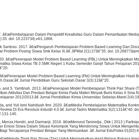
7. â€œPembelajaran Dalam Perspektif Kreativitas Guru Dalam Pemanfaatan Medi
:35. doi: 10.22373/lj.v4i1.1866.
 Lilik Santoso. 2017. â€œPengaruh Pembelajaran Problem Based Learning Dan Disc
l Problem Posing Siswa Smk Kelas Xi.â€ JIPMat 2(1):27â€“35. doi: 10.26877/jipm
2020. â€œPenerapan Model Problem Based Learning (PBL) Untuk Meningkatkan Mo
ematika Siswa Kelas TB 3 SMK Negeri 1 Kubu Semester Ganjil Tahun Pelajaran 20
€“20.
8. â€œPenerapan Model Problem Based Learning (Pbl) Untuk Meningkatkan Hasil B
lah Dasar.â€ Jurnal Pendidikan Guru Sekolah Dasar 3(3):12â€“20.
ro, and S. Yamtinah. 2013. â€œPenerapan Model Pembelajaran Think Pair Share (T
kan Aktivitas Dan Prestasi Belajar Kimia Pada Materi Minyak Bumi Kelas X Sma N
lajaran 2012/2013.â€ Jurnal Pendidikan Kimia Universitas Sebelas Maret 2(4):1
rda, and Yuli Ismi Nahdiyah Ilmi. 2020. â€œMedia Pembelajaran Matematika Konkret
 Review Di Era Revolusi Industri 4.0.â€ Jurnal Tadris Matematika 3(2):131â€“40. doi
2.131-140.
, Menza Hendri, and Darmanji. 2016. â€œMenurut Taniredja , Dkk ( 2013 ) Partisi
an Emosi Siswa Dalam Situasi Kelompok Yang Mendorong Siswa Untuk Mengemba
agi Tercapainya Prestasi Belajar Yang Memuaskan .â€ Jurnal EduFisika 01(02):
â€œMetode Think Pair Share (Tps) Untuk Meningkatkan Hasil Belajar Bahasa Ingg