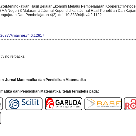
 â€œMeningkatkan Hasil Belajar Ekonomi Melalui Pembelajaran Kooperatif Metode
SMA Negeri 3 Mataram.â€ Jurnal Kependidikan: Jurnal Hasil Penelitian Dan Kajia
engajaran Dan Pembelajaran 4(2). doi: 10.33394/jk.v4i2.1122.
0.26877/imajiner.v4i6.12617
tly no refbacks.
er: Jurnal Matematika dan Pendidikan Matematika
tematika dan Pendidikan Matematika
telah terindeks pada: