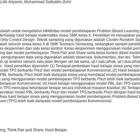
 Lilik Ariyanto, Muhammad Saifuddin Zuhri
 adalah untuk mengetahui efektivitas model pembelajaran
Problem Based Learning
terhadap hasil belajar matematika siswa SMK kelas X. Penelitian ini merupakan pene
 Only Control Design
. Teknik sampling yang digunakan adalah
Cluster Rundom Sa
adalah seluruh siswa kelas X di SMK Texmaco Semarang, sedangkan sampel peneliti
as eksperimen dan satu kelas kontrol. Kelas eksperimen menggunakan model pe
ning
dan model pembelajaran
Think Pair and Share
serta kelas kontrol diberi mod
 pengumpulan data yang digunakan adalah observasi, dokumentasi, dan tes. Tekni
uji analisis varians satu jalan dengan sel tak sama, uji t satu pihak, uji t dua piha
asi . Hasil penelitian diperoleh: (1) Terdapat perbedaan hasil belajar siswa yang
model TPS berbantu
Prezi
dan model pembelajaran Konvensional; (2) Hasil belajar
PBL berbantu
Prezi
lebih baik daripada siswa yang mendapat model pembelajara
iswa yang menggunakan model pembelajaran TPS berbantu
Prezi
lebih baik daripad
lajaran Konvensional; (4) Hasil belajar menggunakan model PBL dan TPS sama 
 TPS mencapai ketuntasan belajar secara individual maupun klasikal; (6) Terdapa
gunakan model PBL berbantu
Prezi
dan model TPS berbantu
Prezi
dengan hasil be
ahwa hasil belajar siswa yang menggunakan model pembelajaran
Problem Based 
hare
(TPS) lebih baik daripada model pembelajaran Konvensional.
g; Think Pair and Share; Hasil Belajar