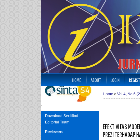
HOME
ABOUT
LOGIN
REGIS
Home
>
Vol 4, No 6 (
.
.
.
Download Sertifikat
Editorial Team
EFEKTIVITAS MODE
Reviewers
PREZI TERHADAP H