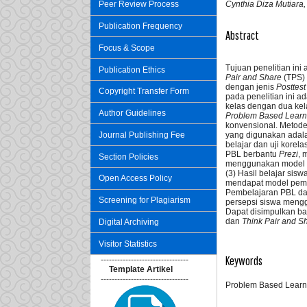
Cynthia Diza Mutiara,
Peer Review Process
Publication Frequency
Abstract
Focus & Scope
Tujuan penelitian ini
Publication Ethics
Pair and Share
(TPS) 
dengan jenis
Posttest
Copyright Transfer Form
pada penelitian ini 
kelas dengan dua kel
Author Guidelines
Problem Based Lear
konvensional. Metode
Journal Publishing Fee
yang digunakan adalah 
belajar dan uji korel
PBL
berbantu
Prezi
, 
Section Policies
menggunakan model 
(3) Hasil belajar s
Open Access Policy
mendapat model pembe
Pembelajaran PBL dan
Screening for Plagiarism
persepsi siswa meng
Dapat disimpulkan b
dan
Think Pair and S
Digital Archiving
Visitor Statistics
Keywords
--------------------------------
Template Artikel
--------------------------------
Problem Based Learnin