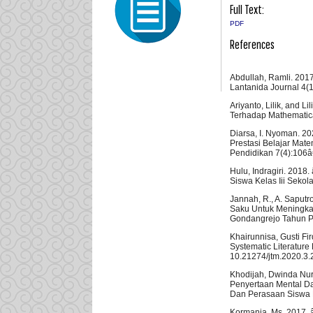
Full Text:
PDF
References
Abdullah, Ramli. 201
Lantanida Journal 4(1)
Ariyanto, Lilik, and
Terhadap Mathematica
Diarsa, I. Nyoman. 
Prestasi Belajar Mat
Pendidikan 7(4):106â
Hulu, Indragiri. 201
Siswa Kelas Iii Seko
Jannah, R., A. Saput
Saku Untuk Meningkat
Gondangrejo Tahun Pe
Khairunnisa, Gusti Fi
Systematic Literature
10.21274/jtm.2020.3.
Khodijah, Dwinda Nur
Penyertaan Mental D
Dan Perasaan Siswa B
Kormania, Ms. 2017. 