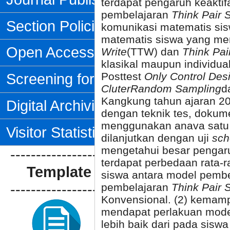
terdapat pengaruh keakt
pembelajaran
Think Pair 
Section Policies
komunikasi matematis si
matematis siswa yang m
Open Access Policy
Write
(TTW) dan
Think Pai
klasikal maupun individual
Posttest
Only Control Des
Screening for Plagiarism
Cluter
Random Sampling
d
Kangkung tahun ajaran 2
Digital Archiving
dengan teknik tes, dokume
menggunakan anava satu a
Visitor Statistics
dilanjutkan dengan uji
sch
mengetahui besar pengaruhn
--------------------------------
terdapat perbedaan rata
Template Artikel
siswa antara model pemb
--------------------------------
pembelajaran
Think Pair 
Konvensional. (2) kemam
mendapat perlakuan mod
lebih baik dari pada sis