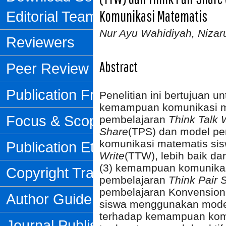
Komunikasi Matematis
Editorial Team
Nur Ayu Wahidiyah, Nizaru
Reviewers
Abstract
Peer Review Process
Publication Frequency
Penelitian ini bertujuan 
kemampuan komunikasi ma
Focus & Scope
pembelajaran
Think Talk 
Share
(TPS) dan model pe
komunikasi matematis si
Publication Ethics
Write
(TTW), lebih baik d
(3) kemampuan komunikas
Copyright Transfer Form
pembelajaran
Think Pair 
pembelajaran Konvensiona
Author Guidelines
siswa menggunakan mode
terhadap kemampuan komu
Journal Publishing Fee