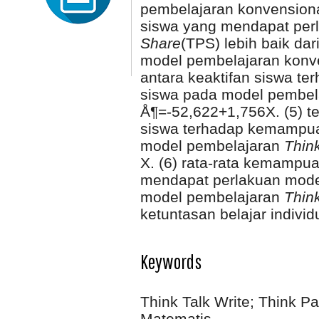
pembelajaran konvension
siswa yang mendapat per
Share
(TPS) lebih baik da
model pembelajaran konven
antara keaktifan siswa 
siswa pada model pembel
Å¶=-52,622+1,756X. (5) te
siswa terhadap kemampua
model pembelajaran
Thin
X. (6) rata-rata kemampu
mendapat perlakuan mod
model pembelajaran
Thin
ketuntasan belajar individ
Keywords
Think Talk Write; Think 
Matematis.