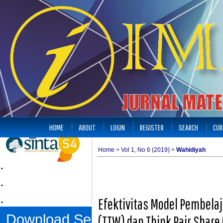
HOME
ABOUT
LOGIN
REGISTER
SEARCH
CUR
Home
>
Vol 1, No 6 (2019)
>
Wahidiyah
.
.
.
Efektivitas Model Pembelaj
Download Sertifikat
(TTW) dan Think Pair Share