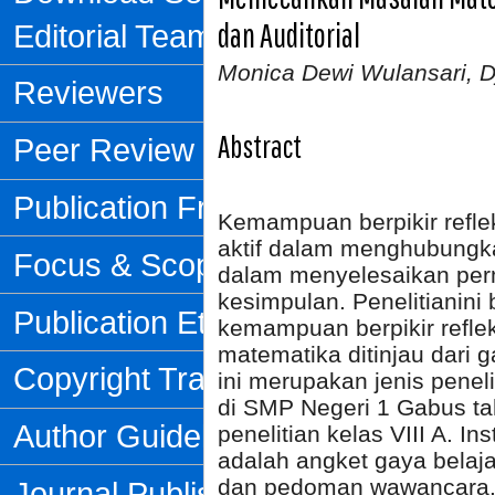
dan Auditorial
Editorial Team
Monica Dewi Wulansari, D
Reviewers
Abstract
Peer Review Process
Publication Frequency
Kemampuan berpikir reflek
aktif dalam menghubungk
Focus & Scope
dalam menyelesaikan pe
kesimpulan. Penelitianini
Publication Ethics
kemampuan berpikir refl
matematika ditinjau dari ga
Copyright Transfer Form
ini merupakan jenis peneli
di SMP Negeri 1 Gabus ta
Author Guidelines
penelitian kelas VIII A. I
adalah angket gaya belajar
dan pedoman wawancara. Pe
Journal Publishing Fee