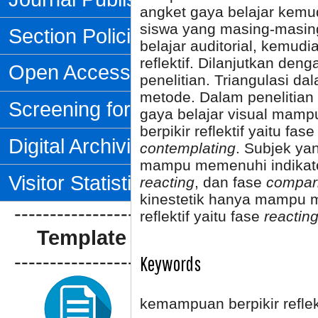
angket gaya belajar kemud
siswa yang masing-masing
Section Policies
belajar auditorial, kemud
reflektif. Dilanjutkan d
Open Access Policy
penelitian. Triangulasi da
metode. Dalam penelitian
Screening for Plagiarism
gaya belajar visual mamp
berpikir reflektif yaitu fas
Digital Archiving
contemplating
. Subjek yan
mampu memenuhi indikator 
Visitor Statistics
reacting
, dan fase
compar
kinestetik hanya mampu m
--------------------------------
reflektif yaitu fase
reactin
Template Artikel
--------------------------------
Keywords
kemampuan berpikir reflekti