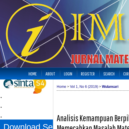
HOME
ABOUT
LOGIN
REGISTER
SEARCH
CUR
Home
>
Vol 1, No 6 (2019)
>
Wulansari
.
.
.
Analisis Kemampuan Berpiki
Download Sertifikat
Memecahkan Masalah Matema