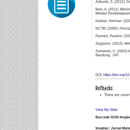
Arikunto, S. (2012). D
Bani, A. (2011). Me
Melalui Pembelajaran
Hudojo, Herman. (20
NCTM. (2000). Princip
Pannen, Paulina. (20
Sugiyono. (2015). Me
Sumarmo, U. (2003) 
Bandung : UPI
DOI:
https://doi.org/1
Refbacks
There are curren
View My Stats
Barcode ISSN Imajin
Imajiner: Jurnal Ma