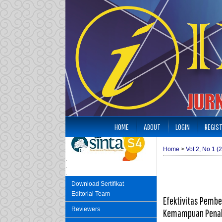
HOME
ABOUT
LOGIN
REGIS
Home
>
Vol 2, No 1 (
.
.
.
Download Sertifikat
Editorial Team
Efektivitas Pembe
Reviewers
Kemampuan Penala