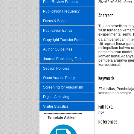
Rizal Latief Maulana,
Peer Review Process
Publication Frequency
Abstract
Focus & Scope
Tujuan penelitian ini
flash terhadap kemam
Publication Ethics
eksperimental semu. 
dalam penelitian ini a
Copyright Transfer Form
Uji regresi linear gan
disimpulkan bahwa r
Author Guidelines
pembelajaran model
konvensional.Adanya
Journal Publishing Fee
pembelajarannya me
konvensional.
Section Policies
Keywords
Open Access Policy
Screening for Plagiarism
Efektivitas; Pembelaj
kemandirian belajar
Digital Archiving
Full Text:
Visitor Statistics
PDF
--------------------------------
Template Artikel
References
--------------------------------