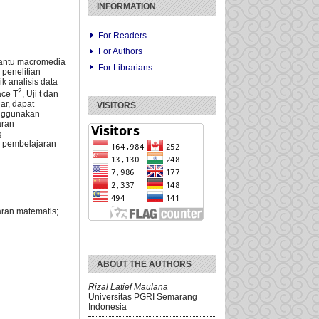
INFORMATION
For Readers
For Authors
antu macromedia
For Librarians
penelitian
ik analisis data
2
ace T
, Uji t dan
ar, dapat
VISITORS
enggunakan
aran
g
a pembelajaran
aran matematis;
ABOUT THE AUTHORS
Rizal Latief Maulana
Universitas PGRI Semarang
Indonesia