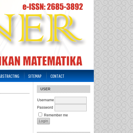
 ABSTRACTING
SITEMAP
CONTACT
USER
Username
Password
Remember me