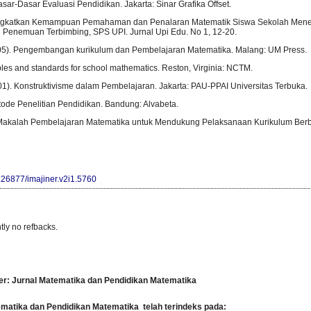
asar-Dasar Evaluasi Pendidikan. Jakarta: Sinar Grafika Offset.
ningkatkan Kemampuan Pemahaman dan Penalaran Matematik Siswa Sekolah Men
 Penemuan Terbimbing, SPS UPI. Jurnal Upi Edu. No 1, 12-20.
05). Pengembangan kurikulum dan Pembelajaran Matematika. Malang: UM Press.
les and standards for school mathematics. Reston, Virginia: NCTM.
01). Konstruktivisme dalam Pembelajaran. Jakarta: PAU-PPAI Universitas Terbuka.
tode Penelitian Pendidikan. Bandung: Alvabeta.
Makalah Pembelajaran Matematika untuk Mendukung Pelaksanaan Kurikulum Berb
0.26877/imajiner.v2i1.5760
tly no refbacks.
er: Jurnal Matematika dan Pendidikan Matematika
tematika dan Pendidikan Matematika
telah terindeks pada: