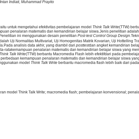
 Intan Indiati, Muhammad Prayito
 yaitu untuk mengetahui efektivitas pembelajaran model
Think Talk Write
(TTW) berb
puan penalaran matematis dan kemandirian belajar siswa.Jenis penelitian adalah 
Penelitian ini menggunakan desain penelitian
Post-test Control Group Design
.
Tekn
dalah Uji Normalitas Multivariat, Uji Homogenitas Matrik Kovarian, Uji Hottelling Tr
da.Pada analisis data akhir, yang diambil dari
posttest
dan angket kemandirian belaj
ata-ratakemampuan penalaran matematis dan kemandirian belajar siswa yang m
Think Talk Write
(TTW) berbantu Macromedia Flash lebih efektifdari pada pembelaj
 perbedaan kemampuan penalaran matematis dan kemandirian belajar siswa yan
nggunakan model
Think Talk Write
berbantu macromedia flash lebih baik dari pad
aran model Think Talk Write; macromedia flash; pembelajaran konvensional; penal