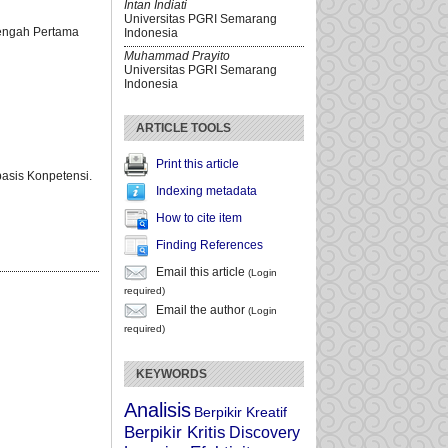
Intan Indiati
Universitas PGRI Semarang
engah Pertama
Indonesia
Muhammad Prayito
Universitas PGRI Semarang
Indonesia
ARTICLE TOOLS
Print this article
asis Konpetensi.
Indexing metadata
How to cite item
Finding References
Email this article
(Login
required)
Email the author
(Login
required)
KEYWORDS
Analisis
Berpikir Kreatif
Berpikir Kritis
Discovery