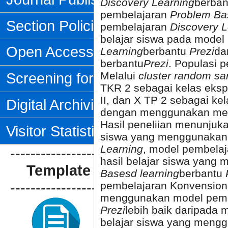
Discovery Learning
berba
pembelajaran
Problem Ba
Section Policies
pembelajaran
Discovery L
belajar siswa pada mode
Open Access Policy
Learning
berbantu
Prezi
da
berbantu
Prezi
. Populasi p
Melalui
cluster random sa
Screening for Plagiarism
TKR 2 sebagai kelas eksp
II, dan X TP 2 sebagai ke
Digital Archiving
dengan menggunakan meto
Hasil peneliian menunjuka
Visitor Statistics
siswa yang menggunakan
Learning
, model pembela
--------------------------------
hasil belajar siswa yan
Template Artikel
Basesd learning
berbantu
--------------------------------
pembelajaran Konvensional
menggunakan model pem
Prezi
lebih baik daripada 
belajar siswa yang meng