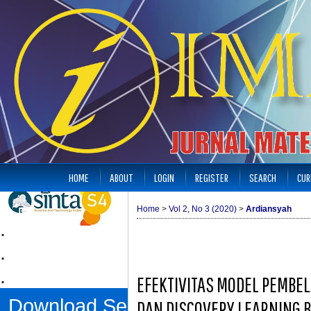
HOME
ABOUT
LOGIN
REGISTER
SEARCH
CUR
Home
>
Vol 2, No 3 (2020)
>
Ardiansyah
.
.
.
EFEKTIVITAS MODEL PEMBEL
Download Sertifikat
DAN DISCOVERY LEARNING B