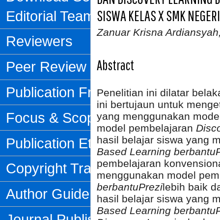
SISWA KELAS X SMK NEGER
Editorial Team
Zanuar Krisna Ardiansyah
Reviewers
Abstract
Peer Review Process
Publication Frequency
Penelitian ini dilatar bela
ini bertujaun untuk menge
Focus & Scope
yang menggunakan model
model pembelajaran
Disc
hasil belajar siswa yan
Publication Ethics
Based Learning berbantu
pembelajaran konvensional
Copyright Transfer Form
menggunakan model pem
berbantu
Prezi
lebih baik 
Author Guidelines
hasil belajar siswa yan
Based Learning berbantu
Journal Publishing Fee