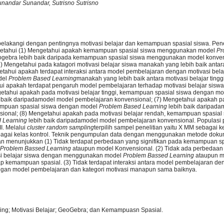
nandar Sunandar, Sutrisno Sutrisno
ar belakangi dengan pentingnya motivasi belajar dan kemampuan spasial siswa. Penel
getahui (1) Mengetahui apakah kemampuan spasial siswa menggunakan model
Pr
ogebra lebih baik daripada kemampuan spasial siswa menggunakan model konve
(2) Mengetahui pada katagori motivasi belajar siswa manakah yang lebih baik antar
tahui apakah terdapat interaksi antara model pembelajaran dengan motivasi belaj
del
Problem Based Learning
manakah yang lebih baik antara motivasi belajar ting
ui apakah terdapat pengaruh model pembelajaran terhadap motivasi belajar siswa
ngetahui apakah pada motivasi belajar tinggi, kemampuan spasial siswa dengan m
 baik daripada
model model pembelajaran konvensional; (7) Mengetahui apakah p
ampuan spasial siswa dengan model
Problem Based Learning
lebih baik daripada
ional; (8) Mengetahui apakah pada motivasi belajar rendah, kemampuan spasial
d Learning
lebih baik daripada
model model pembelajaran konvensional. Populasi p
I. Melalui
cluster random sampling
terpilih sampel penelitian yaitu X MM sebagai 
bagai kelas kontrol. Teknik pengumpulan data dengan menggunakan metode dokum
tian menunjukkan (1) Tidak terdapat perbedaan yang signifikan pada kemampuan s
Problem Bassed Learning
ataupun model Konvensional. (2) Tidak ada perbedaan 
asi belajar siswa dengan menggunakan model
Problem Bassed Learning
ataupun m
p kemampuan spasial. (3) Tidak terdapat interaksi antara model pembelajaran de
ngan model pembelajaran dan kategori motivasi manapun sama baiknya.
ng; Motivasi Belajar; GeoGebra; dan Kemampuasn Spasial.