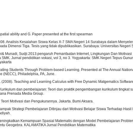
atial ability and G. Paper presented at the first spearman
08. Analisis Kesalahan Siswa Kelas X-7 SMA Negeri 14 Surabaya dalam Menyele
ada Dimensi Tiga. Tesis yang tidak dipublikasikan. Surabaya: Universitas Negeri
wi& Munadi, Sudji.2013.pengaruh Pemanfaatan Internet, Lingkungan Dan Motivasi
a SMK. Jurnal pendidikan vokasi, vol 3, no 3. Yogyakarta: SMK Negeri Tepus Gunu
yakarta
ivating Students Through Problem-based Learning. Presented at The Annual Nation
 (NECC), Philadelphia, PA, June.
al. (2008). Teaching and Learning Calculus with Free Dynamic Matgematics Softwa
Kurikulum dan pembelajaran: Teori dan praktik pengembangan kurikulum tingkat s
cana Prenada Media Group.
 Teori Motivasi dan Pengukurannya. Jakarta. Bumi Aksara.
 Dampak Strategi Pembelajaran Ditinjau dari Motivasi Belajar Siswa Terhadap Hasil B
diyah.
 Meningkatkan Kemampuan Spasial Matematis dengan Model Pembelajaran Probl
antu Geogebra. KALAMATIKA Jurnal Pendidikan Matematika