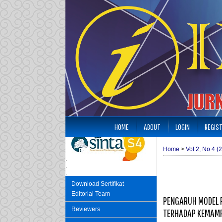
HOME
ABOUT
LOGIN
REGIS
Home
>
Vol 2, No 4 (
.
.
.
Download Sertifikat
Editorial Team
PENGARUH MODEL P
Reviewers
TERHADAP KEMAMP