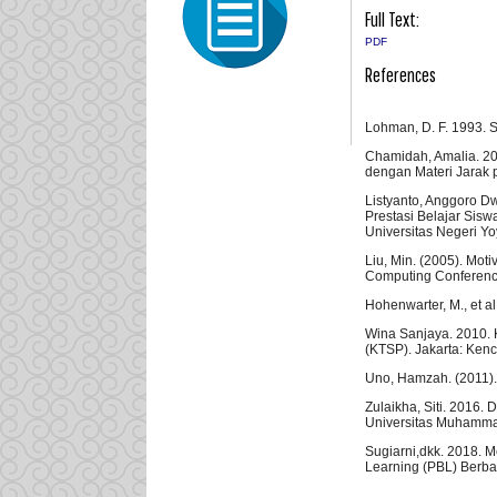
Full Text:
PDF
References
Lohman, D. F. 1993. Sp
Chamidah, Amalia. 20
dengan Materi Jarak p
Listyanto, Anggoro D
Prestasi Belajar Sisw
Universitas Negeri Yo
Liu, Min. (2005). Mot
Computing Conference
Hohenwarter, M., et 
Wina Sanjaya. 2010. 
(KTSP). Jakarta: Ken
Uno, Hamzah. (2011).
Zulaikha, Siti. 2016.
Universitas Muhamma
Sugiarni,dkk. 2018.
Learning (PBL) Berb