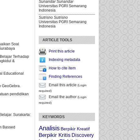
Sunandar Sunandar
Universitas PGRI Semarang
Indonesia
Sutrisno Sutrisno
Universitas PGRI Semarang
Indonesia
ARTICLE TOOLS
saikan Soal
 Surabaya
Print this article
 Belajar Terhadap
Indexing metadata
ngkidul &
How to cite item
al Educational
Finding References
Email this article
(Login
re GeoGebra.
required)
atuan pendidikan
Email the author
(Login
required)
elajar. Surakarta:
KEYWORDS
Analisis
em Bassed
Berpikir Kreatif
Berpikir Kritis
Discovery