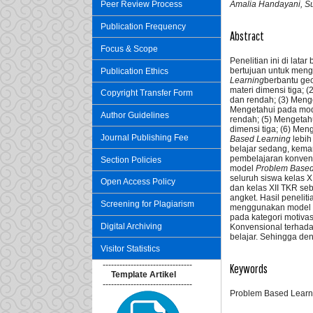
Amalia Handayani, Su
Peer Review Process
Publication Frequency
Abstract
Focus & Scope
Penelitian ini di lat
bertujuan untuk men
Publication Ethics
Learning
berbantu ge
materi dimensi tiga; 
Copyright Transfer Form
dan rendah; (3) Menge
Mengetahui pada mo
Author Guidelines
rendah; (5) Mengetah
dimensi tiga; (6) Me
Journal Publishing Fee
Based Learning
lebih
belajar sedang, kem
pembelajaran konvens
Section Policies
model
Problem Base
seluruh siswa kelas XI
Open Access Policy
dan kelas XII TKR se
angket. Hasil peneli
Screening for Plagiarism
menggunakan model
pada kategori motiv
Digital Archiving
Konvensional terhada
belajar. Sehingga de
Visitor Statistics
--------------------------------
Keywords
Template Artikel
--------------------------------
Problem Based Learni