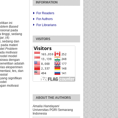
INFORMATION
For Readers
For Authors
itian ini
For Librarians
oblem Based
nsional pada
a tinggi, sedang
ar; (4)
VISITORS
gi, sedang dan
 pada materi
odel
Problem
ada motivasi
model model
 siswa dengan
enelitian adalah
kelas eksperimen
entasi, tes, dan
pasial
yang signifikan
odel
ngan motivasi
ABOUT THE AUTHORS
Amalia Handayani
Universitas PGRI Semarang
Indonesia