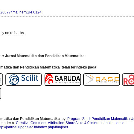
0.26877/imajiner.v2i4.6124
tly no refbacks.
er: Jurnal Matematika dan Pendidikan Matematika
tematika dan Pendidikan Matematika
telah terindeks pada:
tematika dan Pendidikan Matematika
by
Program Studi Pendidikan Matematika Un
d under a
Creative Commons Attribution-ShareAlike 4.0 International License
.
ttp://journal.upgris.ac.id/index.php/imajiner
.