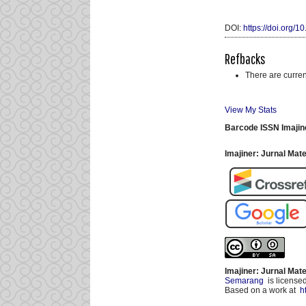
DOI:
https://doi.org/1
Refbacks
There are curren
View My Stats
Barcode ISSN Imajin
Imajiner: Jurnal Ma
Imajiner: Jurnal Ma
Semarang
is license
Based on a work at
h