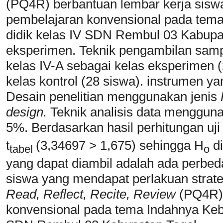
(PQ4R) berbantuan lembar kerja siswa
pembelajaran konvensional pada tem
didik kelas IV SDN Rembul 03 Kabupate
eksperimen. Teknik pengambilan sam
kelas IV-A sebagai kelas eksperimen (
kelas kontrol (28 siswa). instrumen ya
Desain penelitian menggunakan jenis
P
design.
Teknik analisis data menggunak
5%. Berdasarkan hasil perhitungan uji h
t
(3,34697 > 1,675) sehingga H
di
tabel
o
yang dapat diambil adalah ada perbe
siswa yang mendapat perlakuan strat
Read, Reflect, Recite, Review
(PQ4R) 
konvensional pada tema Indahnya Keb