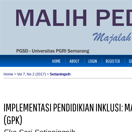
HOME
ABOUT
LOGIN
REGISTER
S
Home
>
Vol 7, No 2 (2017)
>
Setianingsih
IMPLEMENTASI PENDIDIKIAN INKLUSI: 
(GPK)