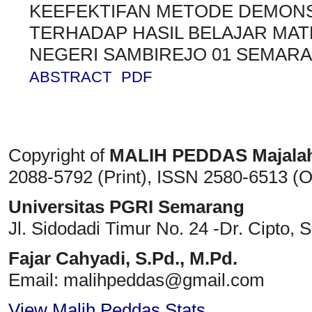
KEEFEKTIFAN METODE DEMONS
TERHADAP HASIL BELAJAR MATE
NEGERI SAMBIREJO 01 SEMAR
ABSTRACT
PDF
Copyright of
MALIH PEDDAS
Majala
2088-5792 (Print)
, ISSN
2580-6513 (O
Universitas PGRI Semarang
Jl. Sidodadi Timur No. 24 -Dr. Cipto
, 
Fajar Cahyadi,
S.Pd., M.Pd.
Email: malihpeddas
@gmail.com
View Malih Peddas Stats