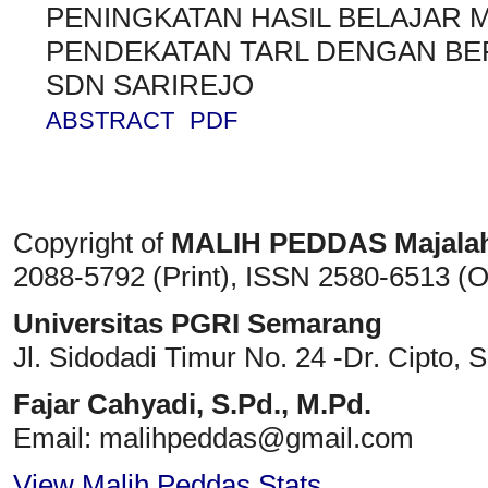
PENINGKATAN HASIL BELAJAR 
PENDEKATAN TARL DENGAN BE
SDN SARIREJO
ABSTRACT
PDF
Copyright of
MALIH PEDDAS
Majala
2088-5792 (Print)
, ISSN
2580-6513 (O
Universitas PGRI Semarang
Jl. Sidodadi Timur No. 24 -Dr. Cipto
, 
Fajar Cahyadi,
S.Pd., M.Pd.
Email: malihpeddas
@gmail.com
View Malih Peddas Stats