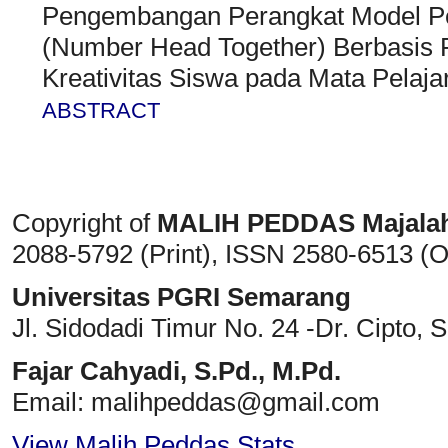
Pengembangan Perangkat Model Pe
(Number Head Together) Berbasis 
Kreativitas Siswa pada Mata Pelaja
ABSTRACT
Copyright of
MALIH PEDDAS
Majala
2088-5792 (Print)
, ISSN
2580-6513 (O
Universitas PGRI Semarang
Jl. Sidodadi Timur No. 24 -Dr. Cipto
, 
Fajar Cahyadi,
S.Pd., M.Pd.
Email: malihpeddas
@gmail.com
View Malih Peddas Stats