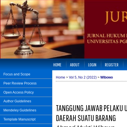
HOME
ABOUT
LOGIN
REGISTER
Focus and Scope
Home
>
Vol 5, No 2 (2022)
>
Wibowo
Peer Review Process
Open Access Policy
Author Guidelines
TANGGUNG JAWAB PELAKU 
Mendeley Guidelines
DAERAH SUATU BARANG
Template Manuscript