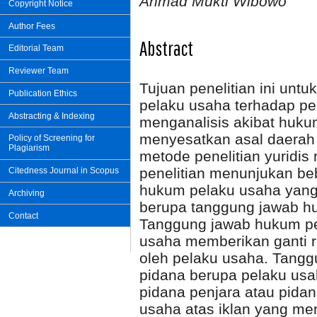
Ahmad Mukti Wibowo
Copyright Notice
Author Fees
Abstract
Editorial Team
Reviewer Team
Tujuan penelitian ini un
Publication Ethics
pelaku usaha terhadap pe
Abstracting & Indexing
menganalisis akibat huku
menyesatkan asal daerah 
Policy of Screening for
Plagiarism
metode penelitian yuridis
penelitian menunjukan be
Citedness Journal in Scopus
hukum pelaku usaha yang
Archiving
berupa tanggung jawab hu
Contact
Tanggung jawab hukum pe
usaha memberikan ganti r
oleh pelaku usaha. Tang
pidana berupa pelaku us
pidana penjara atau pida
usaha atas iklan yang me