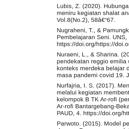
Lubis, Z. (2020). Hubunga
meniru kegiatan shalat an
Vol.8(No.2), 58â€“67.
Nugraheni, T., & Pamungka
Pembelajaran Seni. UNS, 
https://doi.org/https://doi
Nuraeni, L., & Sharina. (
pendekatan reggio emilia
konteks merdeka belajar 
masa pandemi covid 19. Ju
Nurfajria, I. S. (2017). 
melalui kegiatan membent
kelompok B TK Ar-rofi (pe
Ar-rofi Bantargebang-Be
PAUD, 4. https://doi.org/h
Parwoto. (2015). Model p