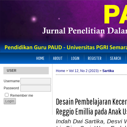
HOME
ABOUT
LOGIN
REGISTER
SEARCH
USER
Home
>
Vol 12, No 2 (2023)
>
Sartika
Username
Password
Remember me
Desain Pembelajaran Kecer
Reggio Emillia pada Anak Us
Indah Dwi Sartika, Desvi W