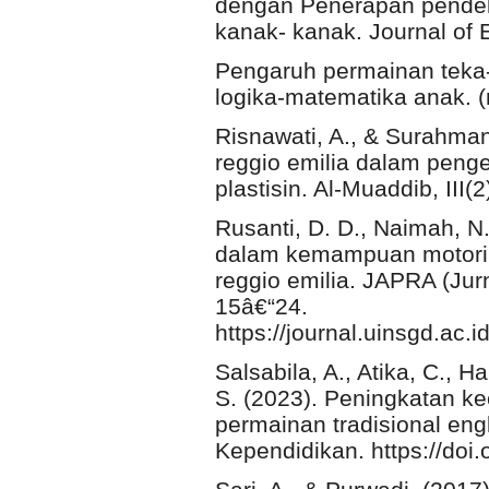
dengan Penerapan pendek
kanak- kanak. Journal of 
Pengaruh permainan teka-
logika-matematika anak. (n
Risnawati, A., & Surahma
reggio emilia dalam peng
plastisin. Al-Muaddib, III(
Rusanti, D. D., Naimah, N.
dalam kemampuan motorik
reggio emilia. JAPRA (Jurn
15â€“24.
https://journal.uinsgd.ac.i
Salsabila, A., Atika, C., H
S. (2023). Peningkatan ke
permainan tradisional eng
Kependidikan. https://doi.