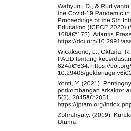
Wahyuni, D., & Rudiyanto.
the Covid-19 Pandemic in I
Proceedings of the 5th In
Education (ICECE 2020) (V
168â€“172). Atlantis Press
https://doi.org/10.2991/a
Wicaksono, L., Oktaria, R.
PAUD tentang kecerdasan k
624â€“634. https://doi.org/
10.29408/goldenage.v6i0
Yenti, Y. (2021). Penting
perkembangan arkakter an
5(2), 2045â€“2051.
https://jptam.org/index.p
Zohrahyaty. (2019). Karakt
Utama.