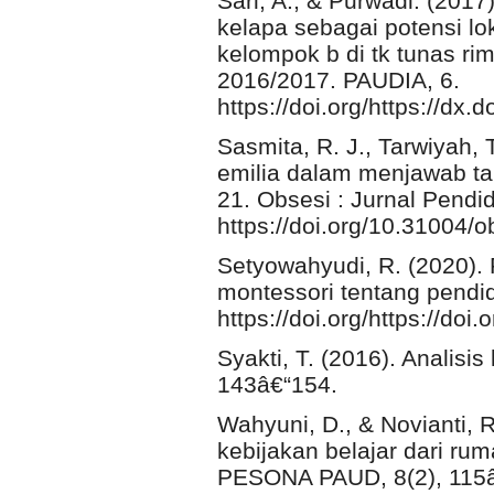
Sari, A., & Purwadi. (2017
kelapa sebagai potensi lo
kelompok b di tk tunas r
2016/2017. PAUDIA, 6.
https://doi.org/https://dx
Sasmita, R. J., Tarwiyah, 
emilia dalam menjawab t
21. Obsesi : Jurnal Pendi
https://doi.org/10.31004/
Setyowahyudi, R. (2020). 
montessori tentang pendid
https://doi.org/https://do
Syakti, T. (2016). Analisi
143â€“154.
Wahyuni, D., & Novianti, 
kebijakan belajar dari ru
PESONA PAUD, 8(2), 115