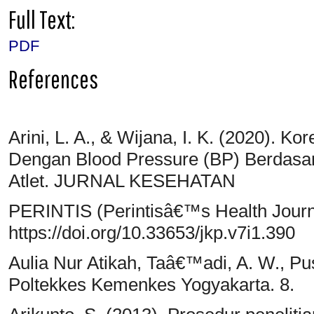
Full Text:
PDF
References
Arini, L. A., & Wijana, I. K. (2020). K
Dengan Blood Pressure (BP) Berdasa
Atlet. JURNAL KESEHATAN
PERINTIS (Perintisâ€™s Health Journa
https://doi.org/10.33653/jkp.v7i1.390
Aulia Nur Atikah, Taâ€™adi, A. W., Pus
Poltekkes Kemenkes Yogyakarta. 8.