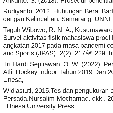
Arikunto, S. (2013). Prosedur peneliti
Rudiyanto. 2012. Hubungan Berat Bad
dengan Kelincahan. Semarang: UNN
Teguh Wibowo, R. N. A., Kusumawardha
Survei aktivitas fisik mahasiswa prodi
angkatan 2017 pada masa pandemi covi
and Sports (JPAS), 2(2), 217â€“229. ht
Tri Hardi Septiawan, O. W. (2022). Pe
Atlit Hockey Indoor Tahun 2019 Dan 2
Unesa,
Widiastuti, 2015.Tes dan pengukuran o
Persada.Nursalim Mochamad, dkk . 20
: Unesa University Press