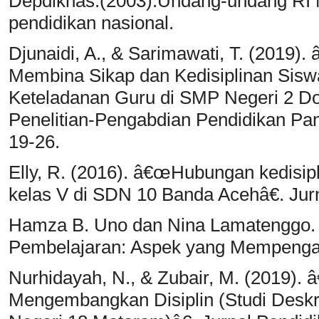
Depdiknas.(2003).Undang-undang RI N
pendidikan nasional.
Djunaidi, A., & Sarimawati, T. (2019
Membina Sikap dan Kedisiplinan Sisw
Keteladanan Guru di SMP Negeri 2 D
Penelitian-Pengabdian Pendidikan Pa
19-26.
Elly, R. (2016). â€œHubungan kedisipl
kelas V di SDN 10 Banda Acehâ€. Jurn
Hamza B. Uno dan Nina Lamatenggo. 
Pembelajaran: Aspek yang Mempengaru
Nurhidayah, N., & Zubair, M. (2019)
Mengembangkan Disiplin (Studi Deskri