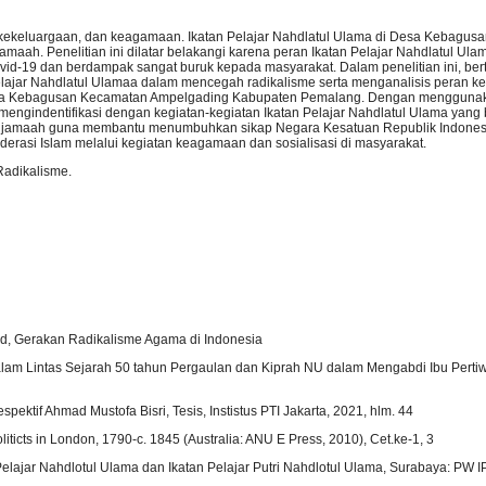
an, kekeluargaan, dan keagamaan. Ikatan Pelajar Nahdlatul Ulama di Desa Kebagu
aah. Penelitian ini dilatar belakangi karena peran Ikatan Pelajar Nahdlatul Ula
id-19 dan berdampak sangat buruk kepada masyarakat. Dalam penelitian ini, ber
elajar Nahdlatul Ulamaa dalam mencegah radikalisme serta menganalisis peran ke
 Desa Kebagusan Kecamatan Ampelgading Kabupaten Pemalang. Dengan mengguna
ian mengindentifikasi dengan kegiatan-kegiatan Ikatan Pelajar Nahdlatul Ulama yang
 jamaah guna membantu menumbuhkan sikap Negara Kesatuan Republik Indones
derasi Islam melalui kegiatan keagamaan dan sosialisasi di masyarakat.
Radikalisme.
 Gerakan Radikalisme Agama di Indonesia
am Lintas Sejarah 50 tahun Pergaulan dan Kiprah NU dalam Mengabdi Ibu Pertiwi
pektif Ahmad Mustofa Bisri, Tesis, Instistus PTI Jakarta, 2021, hlm. 44
iticts in London, 1790-c. 1845 (Australia: ANU E Press, 2010), Cet.ke-1, 3
n Pelajar Nahdlotul Ulama dan Ikatan Pelajar Putri Nahdlotul Ulama, Surabaya: PW