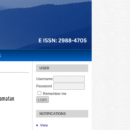
S
USER
Username
Password
Remember me
camatan
NOTIFICATIONS
View