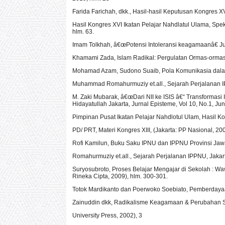
Farida Farichah, dkk., Hasil-hasil Keputusan Kongres XV
Hasil Kongres XVI Ikatan Pelajar Nahdlatul Ulama, Spekt
hlm. 63.
Imam Tolkhah, â€œPotensi Intoleransi keagamaanâ€ Jur
Khamami Zada, Islam Radikal: Pergulatan Ormas-ormas I
Mohamad Azam, Sudono Suaib, Pola Komunikasia dalam
Muhammad Romahurmuziy et.all., Sejarah Perjalanan I
M. Zaki Mubarak, â€œDari NII ke ISIS â€“ Transformasi
Hidayatullah Jakarta, Jurnal Episteme, Vol 10, No.1, Jun
Pimpinan Pusat Ikatan Pelajar Nahdlotul Ulam, Hasil K
PD/ PRT, Materi Kongres XIII, (Jakarta: PP Nasional, 200
Rofi Kamilun, Buku Saku IPNU dan IPPNU Provinsi Jawa
Romahurmuziy et.all., Sejarah Perjalanan IPPNU, Jakar
Suryosubroto, Proses Belajar Mengajar di Sekolah :
Rineka Cipta, 2009), hlm. 300-301.
Totok Mardikanto dan Poerwoko Soebiato, Pemberdayaan 
Zainuddin dkk, Radikalisme Keagamaan & Perubahan S
University Press, 2002), 3