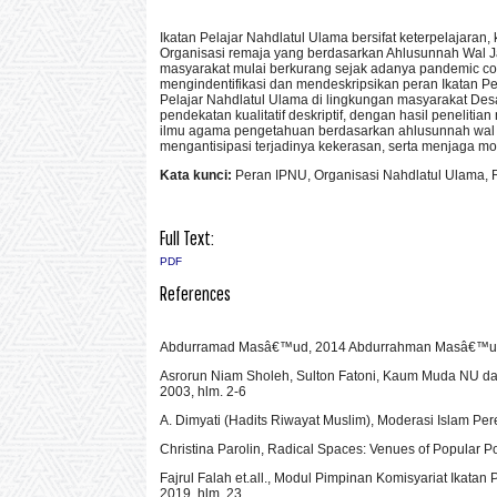
Ikatan Pelajar Nahdlatul Ulama bersifat keterpelajar
Organisasi remaja yang berdasarkan Ahlusunnah Wal Jam
masyarakat mulai berkurang sejak adanya pandemic cov
mengindentifikasi dan mendeskripsikan peran Ikatan P
Pelajar Nahdlatul Ulama di lingkungan masyarakat
pendekatan kualitatif deskriptif, dengan hasil penelit
ilmu agama pengetahuan berdasarkan ahlusunnah wal
mengantisipasi terjadinya kekerasan, serta menjaga mo
Kata kunci:
Peran IPNU, Organisasi Nahdlatul Ulama, 
Full Text:
PDF
References
Abdurramad Masâ€™ud, 2014 Abdurrahman Masâ€™ud,
Asrorun Niam Sholeh, Sulton Fatoni, Kaum Muda NU dal
2003, hlm. 2-6
A. Dimyati (Hadits Riwayat Muslim), Moderasi Islam Peres
Christina Parolin, Radical Spaces: Venues of Popular Pol
Fajrul Falah et.all., Modul Pimpinan Komisyariat Ikata
2019, hlm. 23