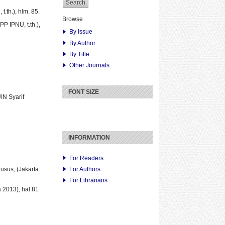
.th.), hlm. 85.
Browse
P IPNU, t.th.),
By Issue
By Author
By Title
Other Journals
FONT SIZE
IN Syarif
INFORMATION
For Readers
sus, (Jakarta:
For Authors
For Librarians
 2013), hal.81