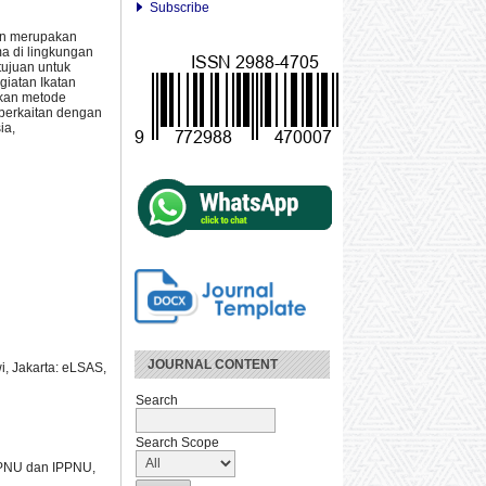
Subscribe
san merupakan
ma di lingkungan
tujuan untuk
giatan Ikatan
kan metode
 berkaitan dengan
ia,
JOURNAL CONTENT
, Jakarta: eLSAS,
Search
Search Scope
 IPNU dan IPPNU,