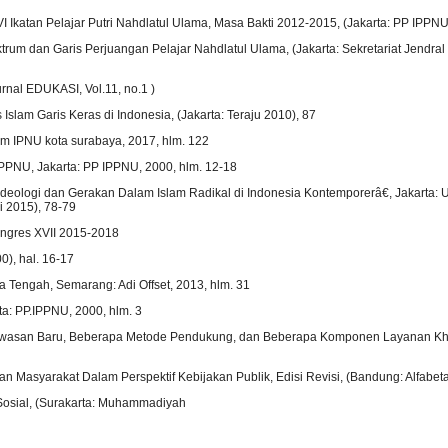
I Ikatan Pelajar Putri Nahdlatul Ulama, Masa Bakti 2012-2015, (Jakarta: PP IPPNU, t
rum dan Garis Perjuangan Pelajar Nahdlatul Ulama, (Jakarta: Sekretariat Jendral P
nal EDUKASI, Vol.11, no.1 )
slam Garis Keras di Indonesia, (Jakarta: Teraju 2010), 87
 IPNU kota surabaya, 2017, hlm. 122
PPNU, Jakarta: PP IPPNU, 2000, hlm. 12-18
 Ideologi dan Gerakan Dalam Islam Radikal di Indonesia Kontemporerâ€, Jakarta: U
i 2015), 78-79
ongres XVII 2015-2018
0), hal. 16-17
 Tengah, Semarang: Adi Offset, 2013, hlm. 31
ta: PP.IPPNU, 2000, hlm. 3
 Wawasan Baru, Beberapa Metode Pendukung, dan Beberapa Komponen Layanan Khu
Masyarakat Dalam Perspektif Kebijakan Publik, Edisi Revisi, (Bandung: Alfabeta
osial, (Surakarta: Muhammadiyah