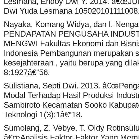
Lesmana, Endoy Dwi Y. 2014. â€œJU
Dwi Yuda Lesmana 105020101111008
Nayaka, Komang Widya, dan I. Neng
PENDAPATAN PENGUSAHA INDUST
MENGWI Fakultas Ekonomi dan Bisnis 
Indonesia Pembangunan merupakan s
kesejahteraan , yaitu berupa yang di
8:1927â€“56.
Sulistiana, Septi Dwi. 2013. â€œPen
Modal Terhadap Hasil Produksi Indust
Sambiroto Kecamatan Sooko Kabupate
Teknologi 1(3):1â€“18.
Sumolang, Z. Vebye, T. Oldy Rotinsulu
â€œAnalisis Faktor-Faktor Yang Mempe