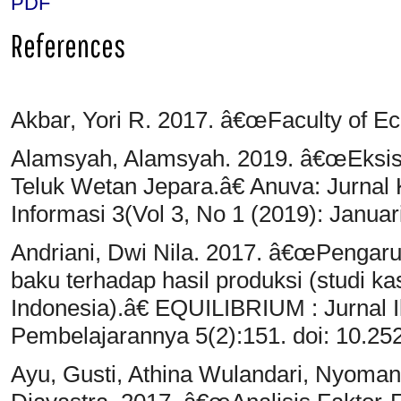
PDF
References
Akbar, Yori R. 2017. â€œFaculty of Ec
Alamsyah, Alamsyah. 2019. â€œEksiste
Teluk Wetan Jepara.â€ Anuva: Jurnal 
Informasi 3(Vol 3, No 1 (2019): Januar
Andriani, Dwi Nila. 2017. â€œPengaru
baku terhadap hasil produksi (studi k
Indonesia).â€ EQUILIBRIUM : Jurnal 
Pembelajarannya 5(2):151. doi: 10.252
Ayu, Gusti, Athina Wulandari, Nyoman 