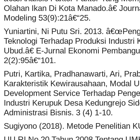
Olahan Ikan Di Kota Manado.â€ Journa
Modeling 53(9):21â€“25.
Yuniartini, Ni Putu Sri. 2013. â€œPe
Teknologi Terhadap Produksi Industri
Ubud.â€ E-Jurnal Ekonomi Pembangu
2(2):95â€“101.
Putri, Kartika, Pradhanawarti, Ari, P
Karakteristik Kewirausahaan, Modal 
Development Service Terhadap Penge
Industri Kerupuk Desa Kedungrejo Sid
Administrasi Bisnis. 3 (4) 1-10.
Sugiyono (2018). Metode Penelitian 
UU RI No.20 Tahun 2008 Tentang UMK