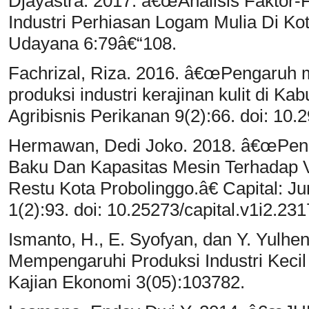
Djayastra. 2017. â€œAnalisis Faktor
Industri Perhiasan Logam Mulia Di Ko
Udayana 6:79â€“108.
Fachrizal, Riza. 2016. â€œPengaruh m
produksi industri kerajinan kulit di K
Agribisnis Perikanan 9(2):66. doi: 10.2
Hermawan, Dedi Joko. 2018. â€œPen
Baku Dan Kapasitas Mesin Terhadap 
Restu Kota Probolinggo.â€ Capital: 
1(2):93. doi: 10.25273/capital.v1i2.231
Ismanto, H., E. Syofyan, dan Y. Yulhe
Mempengaruhi Produksi Industri Kecil
Kajian Ekonomi 3(05):103782.