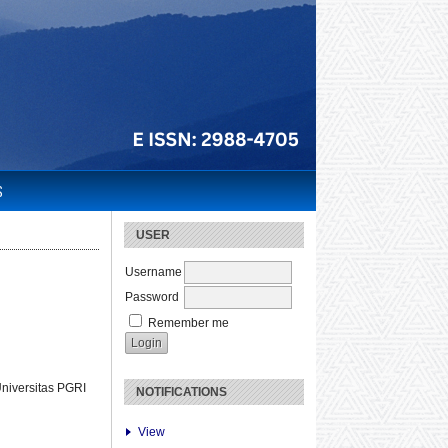
S
USER
Username
Password
Remember me
niversitas PGRI
NOTIFICATIONS
View