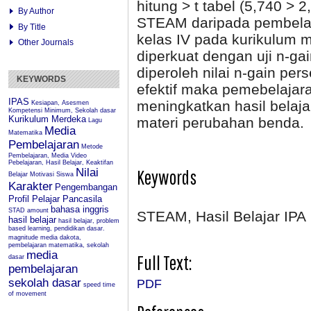
hitung > t tabel (5,740 > 2
By Author
STEAM
daripada pembelaj
By Title
kelas IV pada kurikulum m
Other Journals
diperkuat dengan uji n-g
diperoleh nilai n-gain per
KEYWORDS
efektif maka pemebelaja
IPAS
meningkatkan hasil belaja
Kesiapan, Asesmen
Kompetensi Minimum, Sekolah dasar
Kurikulum Merdeka
materi perubahan benda.
Lagu
Media
Matematika
Pembelajaran
Metode
Pembelajaran, Media Video
Pebelajaran, Hasil Belajar, Keaktifan
Keywords
Nilai
Belajar
Motivasi Siswa
Karakter
Pengembangan
Profil Pelajar Pancasila
bahasa inggris
STAD
amount
STEAM, Hasil Belajar IPA
hasil belajar
hasil belajar, problem
based learning, pendidikan dasar.
magnitude
media dakota,
pembelajaran matematika, sekolah
media
Full Text:
dasar
pembelajaran
sekolah dasar
PDF
speed
time
of movement