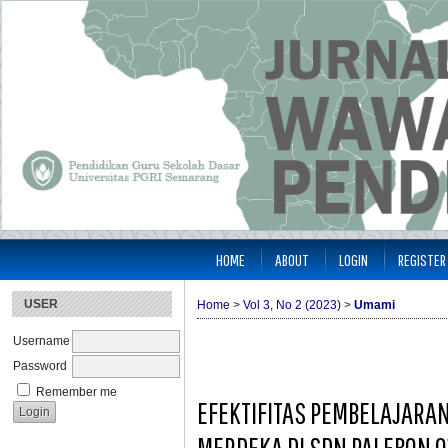
HOME
ABOUT
LOGIN
REGISTER
USER
Home
>
Vol 3, No 2 (2023)
>
Umami
Username
Password
Remember me
EFEKTIFITAS PEMBELAJARA
MERDEKA DI SDN PALEBON 