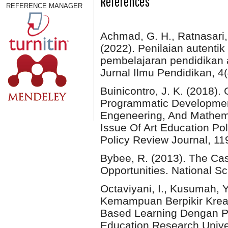
References
REFERENCE MANAGER
Achmad, G. H., Ratnasari, 
(2022). Penilaian autenti
pembelajaran pendidikan 
Jurnal Ilmu Pendidikan, 4
Buinicontro, J. K. (2018).
Programmatic Development
Engeneering, And Mathema
Issue Of Art Education P
Policy Review Journal, 11
Bybee, R. (2013). The Ca
Opportunities. National S
Octaviyani, I., Kusumah, 
Kemampuan Berpikir Kreat
Based Learning Dengan P
Education Research Univer