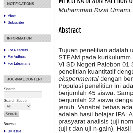
NOTIFICATIONS
Muhammad Rizal Umami, H
View
Subscribe
Abstract
INFORMATION
Tujuan penelitian adalah 
For Readers
STEAM pada kurikulumm me
For Authors
VI SD Negeri Palebon 01 S
For Librarians
penelitian kuantitatif den
eksperimental
dengan be
JOURNAL CONTENT
Populasi penelitian ini a
Search
berjumlah 45 siswa. Sam
berjumlah 22 siswa denga
Search Scope
jenuh. Variabel bebas ada
adalah hasil belajar IPA. A
prasyarat analisis (uji no
Browse
(uji t dan uji n-gain). Has
By Issue