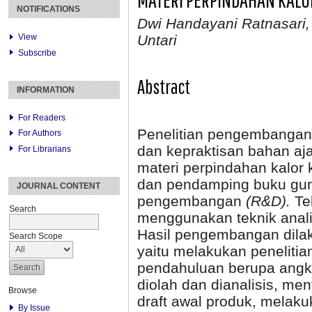
NOTIFICATIONS
Dwi Handayani Ratnasari,
View
Untari
Subscribe
Abstract
INFORMATION
For Readers
Penelitian pengembangan 
For Authors
dan kepraktisan bahan aj
For Librarians
materi perpindahan kalor 
dan pendamping buku guru
JOURNAL CONTENT
pengembangan
(R&D).
Tek
Search
menggunakan teknik analisis
Hasil pengembangan dil
Search Scope
yaitu melakukan peneliti
pendahuluan berupa angke
diolah dan dianalisis, 
Browse
draft awal produk, melakuk
By Issue