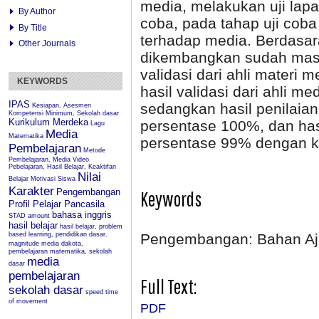
media, melakukan uji lapa
By Author
coba, pada tahap uji coba 
By Title
terhadap media. Berdasara
Other Journals
dikembangkan sudah masuk
validasi dari ahli materi
KEYWORDS
hasil validasi dari ahli 
IPAS
sedangkan hasil penilaia
Kesiapan, Asesmen
Kompetensi Minimum, Sekolah dasar
Kurikulum Merdeka
persentase 100%, dan has
Lagu
Media
Matematika
persentase 99% dengan kri
Pembelajaran
Metode
Pembelajaran, Media Video
Pebelajaran, Hasil Belajar, Keaktifan
Nilai
Belajar
Motivasi Siswa
Karakter
Pengembangan
Keywords
Profil Pelajar Pancasila
bahasa inggris
STAD
amount
hasil belajar
hasil belajar, problem
based learning, pendidikan dasar.
Pengembangan: Bahan Aja
magnitude
media dakota,
pembelajaran matematika, sekolah
media
dasar
pembelajaran
Full Text:
sekolah dasar
speed
time
of movement
PDF