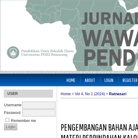
HOME
ABOUT
LOGIN
REGISTER
USER
Home
>
Vol 4, No 1 (2024)
>
Ratnasari
Username
Password
Remember me
PENGEMBANGAN BAHAN AJAR
MATERI PERPINDAHAN KALO