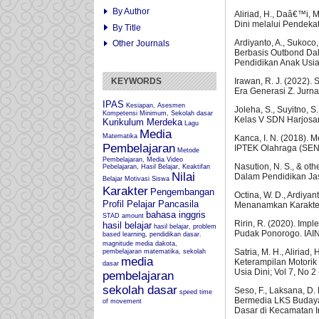
By Author
Aliriad, H., Daâ€™i, M
Dini melalui Pendekat
By Title
Ardiyanto, A., Sukoco
Other Journals
Berbasis Outbond Da
Pendidikan Anak Usia 
KEYWORDS
Irawan, R. J. (2022).
Era Generasi Z. Jurn
IPAS
Kesiapan, Asesmen
Joleha, S., Suyitno, 
Kompetensi Minimum, Sekolah dasar
Kelas V SDN Harjosar
Kurikulum Merdeka
Lagu
Media
Matematika
Kanca, I. N. (2018).
Pembelajaran
IPTEK Olahraga (SEN
Metode
Pembelajaran, Media Video
Nasution, N. S., & o
Pebelajaran, Hasil Belajar, Keaktifan
Nilai
Dalam Pendidikan Jas
Belajar
Motivasi Siswa
Karakter
Pengembangan
Octina, W. D., Ardiya
Profil Pelajar Pancasila
Menanamkan Karakter 
bahasa inggris
STAD
amount
Ririn, R. (2020). Im
hasil belajar
hasil belajar, problem
Pudak Ponorogo. IAI
based learning, pendidikan dasar.
magnitude
media dakota,
Satria, M. H., Aliriad
pembelajaran matematika, sekolah
media
Keterampilan Motorik 
dasar
Usia Dini; Vol 7, No 2
pembelajaran
sekolah dasar
Seso, F., Laksana, D
speed
time
Bermedia LKS Budaya
of movement
Dasar di Kecamatan In