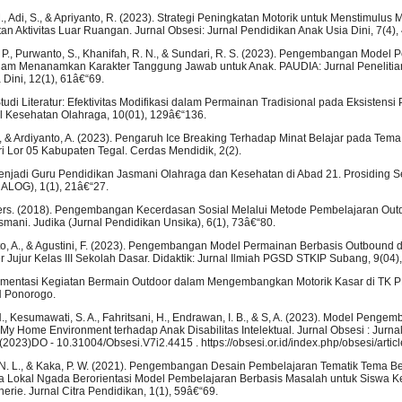
., Adi, S., & Apriyanto, R. (2023). Strategi Peningkatan Motorik untuk Menstimulus 
an Aktivitas Luar Ruangan. Jurnal Obsesi: Jurnal Pendidikan Anak Usia Dini, 7(4)
, P., Purwanto, S., Khanifah, R. N., & Sundari, R. S. (2023). Pengembangan Model
lam Menanamkan Karakter Tanggung Jawab untuk Anak. PAUDIA: Jurnal Peneliti
Dini, 12(1), 61â€“69.
 Studi Literatur: Efektivitas Modifikasi dalam Permainan Tradisional pada Eksistens
al Kesehatan Olahraga, 10(01), 129â€“136.
S., & Ardiyanto, A. (2023). Pengaruh Ice Breaking Terhadap Minat Belajar pada Tem
i Lor 05 Kabupaten Tegal. Cerdas Mendidik, 2(2).
 Menjadi Guru Pendidikan Jasmani Olahraga dan Kesehatan di Abad 21. Prosiding 
ALOG), 1(1), 21â€“27.
thers. (2018). Pengembangan Kecerdasan Sosial Melalui Metode Pembelajaran Out
mani. Judika (Jurnal Pendidikan Unsika), 6(1), 73â€“80.
nto, A., & Agustini, F. (2023). Pengembangan Model Permainan Berbasis Outbound 
Jujur Kelas III Sekolah Dasar. Didaktik: Jurnal Ilmiah PGSD STKIP Subang, 9(04)
plementasi Kegiatan Bermain Outdoor dalam Mengembangkan Motorik Kasar di TK P
N Ponorogo.
, H., Kesumawati, S. A., Fahritsani, H., Endrawan, I. B., & S, A. (2023). Model Penge
My Home Environment terhadap Anak Disabilitas Intelektual. Jurnal Obsesi : Jurn
 (2023)DO - 10.31004/Obsesi.V7i2.4415 . https://obsesi.or.id/index.php/obsesi/artic
. N. L., & Kaka, P. W. (2021). Pengembangan Desain Pembelajaran Tematik Tema B
 Lokal Ngada Berorientasi Model Pembelajaran Berbasis Masalah untuk Siswa Ke
erie. Jurnal Citra Pendidikan, 1(1), 59â€“69.