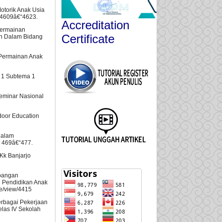
Motorik Anak Usia
, 4609â€“4623.
Accreditation
 Permainan
Certificate
an Dalam Bidang
i Permainan Anak
a 1 Subtema 1
Seminar Nasional
door Education
dalam
, 469â€“477.
Kk Banjarjo
mbangan
al Pendidikan Anak
le/view/4415
erbagai Pekerjaan
las IV Sekolah