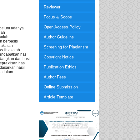
Reviewer
Focus & Scope
Open Access Policy
 belum adanya
lah
Author Guideline
kolah
n berbasis
raktisan
Screening for Plagiarism
s II sekolah
endapatkan hasil
Copyright Notice
dangkan dari hasil
epraktisan hasil
Publication Ethics
dasarkan hasil
on
dalam
Author Fees
Online Submission
Article Template