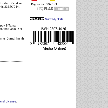
nd dalam Karakter
4), 236â€“244.
View My Stats
ompok B Taman
m Anak Usia Dini,
jas. Jurnal Ilmiah
onal License
.