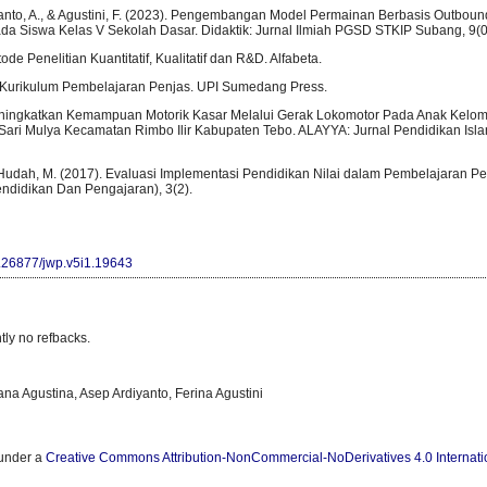
iyanto, A., & Agustini, F. (2023). Pengembangan Model Permainan Berbasis Outbou
da Siswa Kelas V Sekolah Dasar. Didaktik: Jurnal Ilmiah PGSD STKIP Subang, 9(0
de Penelitian Kuantitatif, Kualitatif dan R&D. Alfabeta.
 Kurikulum Pembelajaran Penjas. UPI Sumedang Press.
 Meningkatkan Kemampuan Motorik Kasar Melalui Gerak Lokomotor Pada Anak Kel
ari Mulya Kecamatan Rimbo Ilir Kabupaten Tebo. ALAYYA: Jurnal Pendidikan Isla
 Hudah, M. (2017). Evaluasi Implementasi Pendidikan Nilai dalam Pembelajaran Pen
endidikan Dan Pengajaran), 3(2).
10.26877/jwp.v5i1.19643
tly no refbacks.
ana Agustina, Asep Ardiyanto, Ferina Agustini
 under a
Creative Commons Attribution-NonCommercial-NoDerivatives 4.0 Internati