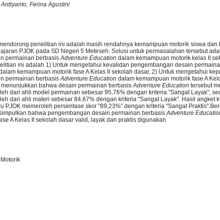
Ardiyanto, Ferina Agustini
 mendorong penelitian ini adalah masih rendahnya kemampuan motorik siswa dan
ajaran PJOK pada SD Negeri 5 Meteseh. Solusi untuk permasalahan tersebut ada
n permainan berbasis
Adventure Education
dalam kemampuan motorik kelas II se
nelitian ini adalah 1) Untuk mengetahui kevalidan pengembangan desain permaina
dalam kemampuan motorik fase A Kelas II sekolah dasar, 2) Untuk mengetahui kep
n permainan berbasis
Adventure Education
dalam kemampuan motorik fase A Kela
an menunjukkan bahwa desain permainan berbasis
Adventure Education
tersebut m
leh dari ahli model permainan sebesar 95,76% dengan kriteria "Sangat Layak", se
leh dari ahli materi sebesar 84,67% dengan kriteria "Sangat Layak". Hasil angket k
u PJOK memeroleh persentase skor "89,23%" dengan kriteria "Sangat Praktis".Ber
 disimpulkan bahwa pengembangan desain permainan berbasis
Adventure Educati
e A Kelas II sekolah dasar valid, layak dan praktis digunakan
 Motorik