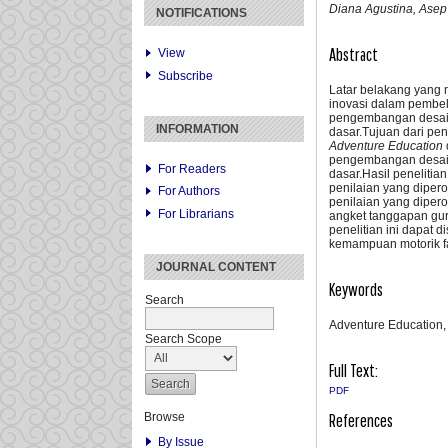
Diana Agustina, Asep 
NOTIFICATIONS
Abstract
View
Subscribe
Latar belakang yang
inovasi dalam pembel
pengembangan desai
INFORMATION
dasar.Tujuan dari pe
Adventure Education
pengembangan desai
For Readers
dasar.Hasil peneliti
penilaian yang dipero
For Authors
penilaian yang dipero
For Librarians
angket tanggapan gur
penelitian ini dapat
kemampuan motorik fas
JOURNAL CONTENT
Keywords
Search
Adventure Education,
Search Scope
Full Text:
PDF
Browse
References
By Issue