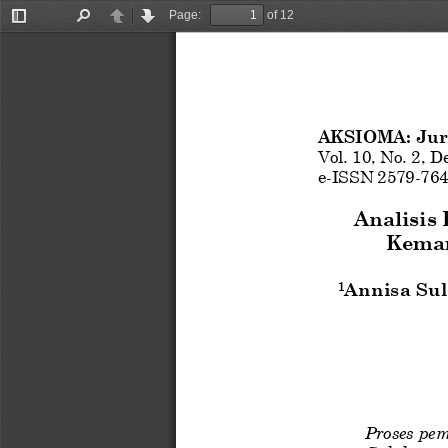
Page:
of 12
Toggle
Find
Previous
Next
Sidebar
A
KSIOMA: Jur
V
o
l
.
10
, No.
2
,
D
e
-
I
S
S
N
2
5
7
9
-
7
6
4
Analisis
Kemam
Annisa Sul
1
Proses pem