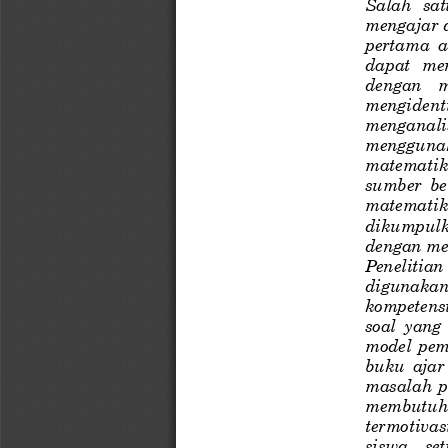
Salah   sat
mengajar d
pertama  a
dapat   me
dengan   m
mengide
nt
menganalisi
menggunakan
matematika 
sumber  be
matematika
dikumpulka
dengan me
Penelitian
digunakan  
kompetensi
soa
l  yang
model  pem
buku  ajar
masalah p
membutuhka
termotivas
siswa    se