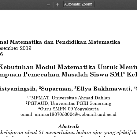
Zoom
Zoom
Out
In
nal Matematika dan Pendidikan Matematika
esember
2019
6
 Kebutuhan Modul Matematika Untuk Meni
puan Pemecahan Masalah Siswa SMP Kel
istyaningsih
, 
Suparman
, 
Ellya Rakhmawati
, 
2
3
4
MPMAT, Universitas Ahmad Dahlan
1
,2
PGPAUD, Universitas PGRI 
Semarang
3
Guru SMPN 09 Yogyakarta
4
e
mail
:
annisa1807050004@webmail.uad.ac.id
Abstrak
belajaran abad 21 memerlukan bahan ajar yang efektif dan