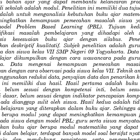
u   bahan  ajar   yang  dapat   membantu   kelancaran  prose
i sekolah adalah
modul. Penelitian ini memiliki dua tuj
dalah  untuk  menganalisis  kebutuhan  buku  ajar  matem
ningkatkan   kemampuan   pemecahan   masalah   siswa   ya
odel   Problem   Based   Learning   (PBL).   Tujuan   ked
ifikasi   masalah   pembelajaran   yang   dihadapi   oleh   
s    kesesuaian    buku    ajar    dengan    silabus.    Penel
  deskriptif  kualitatif.  Subjek  penelitian  adalah  guru
 dan  siswa  kelas  VII  SMP  Negeri  09  Yogyakarta.
Data 
lajar  dikumpulkan  dengan  cara  wawancara  pada  guru 
.    Data    mengenai    kemampuan    pemecahan    masal
n dengan cara observasi pada siswa kelas VII. Teknik ana
nggunakan reduksi data, p
enyajian data dan penarikan k
  ini  memiliki  dua  hasil.  Hasil  pertama  adalah  buku 
 belum   sesuai   dengan   kompetensi   inti,   belum   sesu
 dasar, belum sesuai dengan indikator pencapaian kompe
  ada  dianggap  sulit  oleh  siswa.  Hasil  kedua  adalah  ti
belajaran  yang  diterapkan  dalam  buku  ajar.  Sehingga 
  berupa  modul  yang  dapat  meningkatkan  kemampuan 
ada siswa dengan model PBL; guru serta
siswa menyata
n  buku  ajar  berupa  modul  matematika  yang  dapat 
i dalam belajar, terdapat banyak model soal bersifat nya
tuju    dan    mendukung    penciptaan    serta    pengembang