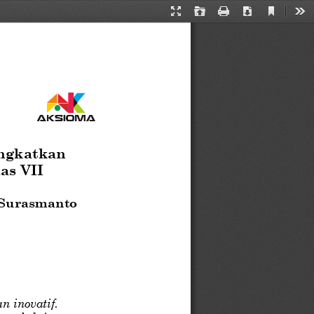
Current
Presentation
Open
Print
Download
Too
View
Mode
ngkatkan 
as VII
Surasmanto
 inovatif. 