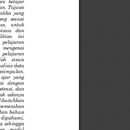
s   belajar 
uan. Tujuan 
atika  yang 
ng   sesuai 
ua,   untuk 
siswa   dan 
itian    ini 
  pelajaran 
   mengenai 
 pelajaran 
ah    siswa 
lisis data 
esimpulan. 
 ajar  yang 
ai   dengan 
tensi, dan 
dak  adanya 
 dibutuhkan 
 pemecahan 
kan bahwa 
 dipahami, 
ta sehingga 
an    modul 