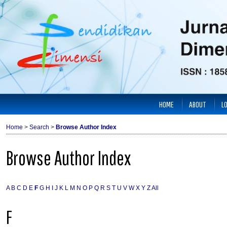
HOME
ABOUT
L
Home
>
Search
>
Browse Author Index
Browse Author Index
A
B
C
D
E
F
G
H
I
J
K
L
M
N
O
P
Q
R
S
T
U
V
W
X
Y
Z
All
F