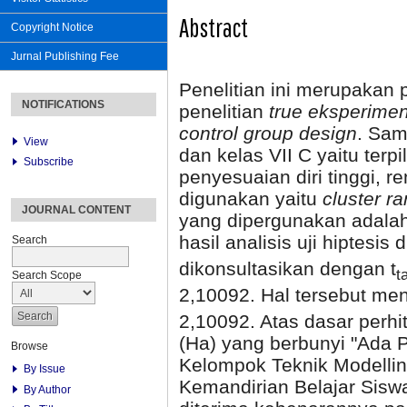
Abstract
Copyright Notice
Jurnal Publishing Fee
Penelitian ini merupakan p
NOTIFICATIONS
penelitian
true eksperime
control group design
. Sam
View
dan kelas VII C yaitu terp
Subscribe
penyesuaian diri tinggi, 
digunakan yaitu
cluster r
JOURNAL CONTENT
yang dipergunakan adalah
hasil analisis uji hiptesis 
Search
dikonsultasikan dengan t
t
Search Scope
2,10092. Hal tersebut me
2,10092. Atas dasar perhi
(Ha) yang berbunyi "Ada
Browse
Kelompok Teknik Modellin
By Issue
Kemandirian Belajar Sisw
By Author