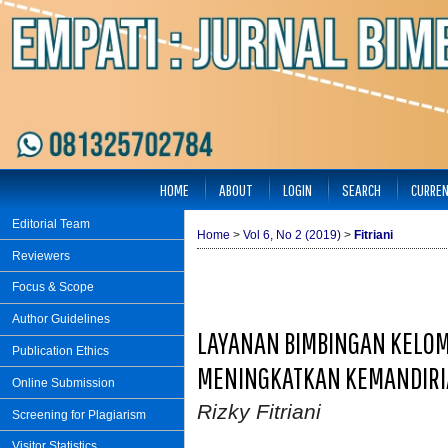
HOME
ABOUT
LOGIN
SEARCH
CURRE
Editorial Team
Home
>
Vol 6, No 2 (2019)
>
Fitriani
Reviewers
Focus & Scope
Author Guidelines
LAYANAN BIMBINGAN KELOM
Publication Ethics
MENINGKATKAN KEMANDIRI
Online Submission
Rizky Fitriani
Screening for Plagiarism
Visitor Statistics