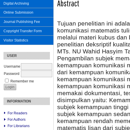
Abstract
Digital Archiving
Online Submission
Journal Publishing Fee
Tujuan penelitian ini ad
komunikasi matematis tuli
Copyright Transfer Form
melalui materi kubus dan
Visitor Statistics
penelitian deksriptif kualit
MTs. NU Wahid Hasyim Ta
USER
Pengambilan subjek mem
kemampuan komunikasi ma
Username
dari kemampuan komunikas
Password
kemampuan komunikasi ma
Remember me
kemampuan komunikasi ma
memakai dokumentasi, tes
disimpulkan yaitu: Kemam
INFORMATION
subjek kemampuan tinggi 
subjek kemampuan sedang
For Readers
kemampuan rendah memen
For Authors
For Librarians
matematis lisan dari sub