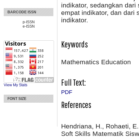
indikator, sedangkan da
empat indikator, dan dar
BARCODE ISSN
indikator.
p-ISSN
e-ISSN
Keywords
Mathematics Education
Full Text:
View My Stats
PDF
FONT SIZE
References
Hendriana, H., Rohaeti, E
Soft Skills Matematik Sis