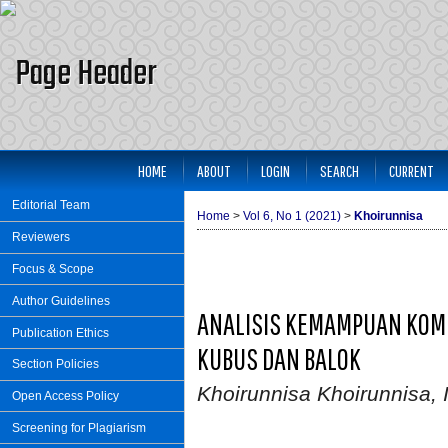
HOME
ABOUT
LOGIN
SEARCH
CURRENT
Editorial Team
Home
>
Vol 6, No 1 (2021)
>
Khoirunnisa
Reviewers
Focus & Scope
Author Guidelines
ANALISIS KEMAMPUAN KOMU
Publication Ethics
KUBUS DAN BALOK
Section Policies
Khoirunnisa Khoirunnisa, 
Open Access Policy
Screening for Plagiarism