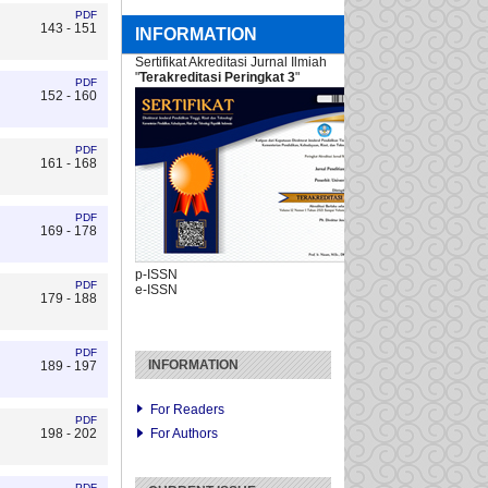
PDF
143 - 151
INFORMATION
Sertifikat Akreditasi Jurnal Ilmiah
"
Terakreditasi Peringkat 3
"
PDF
152 - 160
PDF
161 - 168
PDF
169 - 178
p-ISSN
PDF
e-ISSN
179 - 188
PDF
INFORMATION
189 - 197
For Readers
PDF
For Authors
198 - 202
PDF