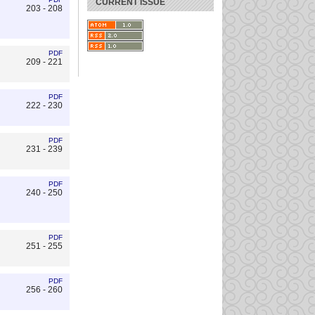
CURRENT ISSUE
203 - 208
PDF
209 - 221
PDF
222 - 230
PDF
231 - 239
PDF
240 - 250
PDF
251 - 255
PDF
256 - 260