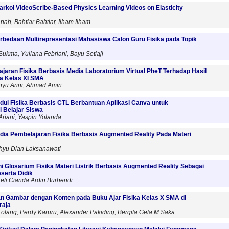
rkol VideoScribe-Based Physics Learning Videos on Elasticity
nah, Bahtiar Bahtiar, Ilham Ilham
erbedaan Multirepresentasi Mahasiswa Calon Guru Fisika pada Topik
ukma, Yuliana Febriani, Bayu Setiaji
aran Fisika Berbasis Media Laboratorium Virtual PheT Terhadap Hasil
wa Kelas XI SMA
hyu Arini, Ahmad Amin
l Fisika Berbasis CTL Berbantuan Aplikasi Canva untuk
 Belajar Siswa
 Ariani, Yaspin Yolanda
a Pembelajaran Fisika Berbasis Augmented Reality Pada Materi
hyu Dian Laksanawati
Glosarium Fisika Materi Listrik Berbasis Augmented Reality Sebagai
eserta Didik
Feli Cianda Ardin Burhendi
an Gambar dengan Konten pada Buku Ajar Fisika Kelas X SMA di
raja
 Lolang, Perdy Karuru, Alexander Pakiding, Bergita Gela M Saka