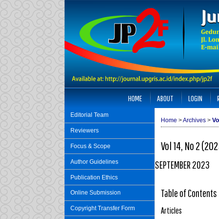
HOME
ABOUT
LOGIN
Editorial Team
Home
>
Archives
>
Vo
Reviewers
Vol 14, No 2 (20
Focus & Scope
Author Guidelines
SEPTEMBER 2023
Publication Ethics
Table of Contents
Online Submission
Copyright Transfer Form
Articles