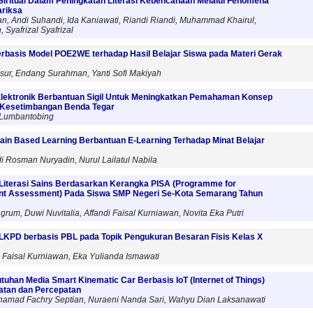
iritual Dalam Peningkatan Literasi Kebencanaan Melalui Fenomena
riksa
an, Andi Suhandi, Ida Kaniawati, Riandi Riandi, Muhammad Khairul,
Syafrizal Syafrizal
rbasis Model POE2WE terhadap Hasil Belajar Siswa pada Materi Gerak
sur, Endang Surahman, Yanti Sofi Makiyah
lektronik Berbantuan Sigil Untuk Meningkatkan Pemahaman Konsep
 Kesetimbangan Benda Tegar
 Lumbantobing
ain Based Learning Berbantuan E-Learning Terhadap Minat Belajar
di Rosman Nuryadin, Nurul Lailatul Nabila
 Literasi Sains Berdasarkan Kerangka PISA (Programme for
dent Assessment) Pada Siswa SMP Negeri Se-Kota Semarang Tahun
grum, Duwi Nuvitalia, Affandi Faisal Kurniawan, Novita Eka Putri
e-LKPD berbasis PBL pada Topik Pengukuran Besaran Fisis Kelas X
di Faisal Kurniawan, Eka Yulianda Ismawati
utuhan Media Smart Kinematic Car Berbasis IoT (Internet of Things)
atan dan Percepatan
hamad Fachry Septian, Nuraeni Nanda Sari, Wahyu Dian Laksanawati