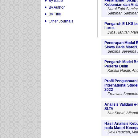
Penanaman Sikap S
By Issue
Kebumian dan Anta
By Author
Nurul Fajri Samin
Saminan Saminan, 
By Title
Other Journals
Pengaruh E-LKS be
Lurus
Dina Hanifah Man
Penerapan Modul E
Siswa Pada Materi
Septina Severina
Pengaruh Model Br
Peserta Didik
Kartika Hajati, An
Profil Penguasaan
International Stu
2022
Ernawati Saptanin
Analisis Validasi 
SLTA
Nur Khoiri, Affan
Hasil Analisis Keb
pada Materi Kecep
Devi Pauziah, Mu