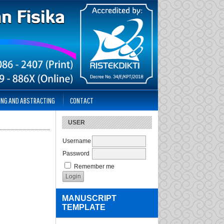
ING AND ABSTRACTING
CONTACT
USER
Username
Password
Remember me
MANUSCRIPT
TEMPLATE