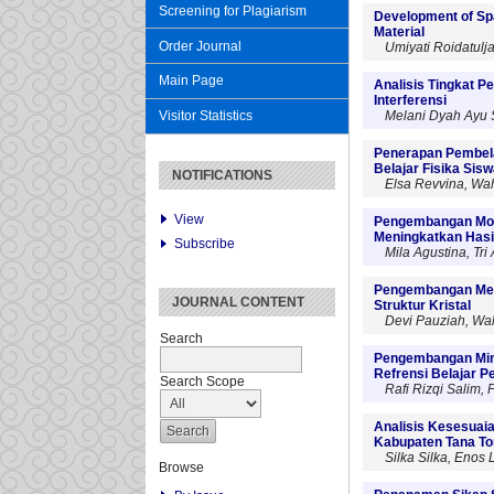
Screening for Plagiarism
Development of Spa
Material
Order Journal
Umiyati Roidatulja
Main Page
Analisis Tingkat P
Interferensi
Melani Dyah Ayu S
Visitor Statistics
Penerapan Pembelaj
Belajar Fisika Sis
NOTIFICATIONS
Elsa Revvina, Wa
View
Pengembangan Modu
Meningkatkan Hasil
Subscribe
Mila Agustina, Tri
Pengembangan Medi
JOURNAL CONTENT
Struktur Kristal
Devi Pauziah, Wa
Search
Pengembangan Mini 
Refrensi Belajar P
Search Scope
Rafi Rizqi Salim, 
Analisis Kesesuai
Kabupaten Tana To
Silka Silka, Enos
Browse