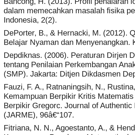
Bancong, H. (2013). Profil penalaran l
dalam memecahkan masalah fisika pese
Indonesia, 2(2).
DePorter, B., & Hernacki, M. (2012)
Belajar Nyaman dan Menyenangkan. K
Depdiknas. (2006). Peraturan Dirjen
tentang Penilaian Perkembangan Ana
(SMP). Jakarta: Ditjen Dikdasmen De
Fauzi, F. A., Ratnaningsih, N., Rustina
Kemampuan Berpikir Kritis Matematis 
Berpikir Gregorc. Journal of Authent
(JARME), 96â€“107.
Fitriana, N. N., Agoestanto, A., & Hend