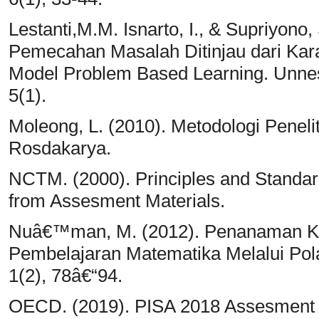
Lestanti,M.M. Isnarto, I., & Supriyon
Pemecahan Masalah Ditinjau dari Kara
Model Problem Based Learning. Unnes
5(1).
Moleong, L. (2010). Metodologi Peneli
Rosdakarya.
NCTM. (2000). Principles and Standar
from Assesment Materials.
Nuâ€™man, M. (2012). Penanaman Ka
Pembelajaran Matematika Melalui Pola P
1(2), 78â€“94.
OECD. (2019). PISA 2018 Assesment 