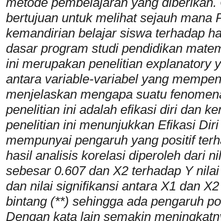
metode pembelajaran yang diberikan. Ol
bertujuan untuk melihat sejauh mana P
kemandirian belajar siswa terhadap ha
dasar program studi pendidikan matema
ini merupakan penelitian explanatory
antara variable-variabel yang mempeng
menjelaskan mengapa suatu fenomena
penelitian ini adalah efikasi diri dan
penelitian ini menunjukkan
Efikasi Dir
mempunyai pengaruh yang positif ter
hasil analisis
korelasi
diperoleh
dari n
sebesar 0.607 dan X2 terhadap Y nilai
dan nilai signifikansi antara X1 dan X
bintang (**) sehingga ada pengaruh posi
D
engan kata lain semakin meningkatny