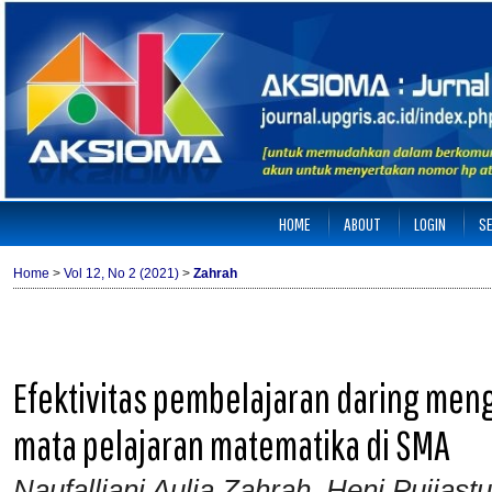
HOME
ABOUT
LOGIN
S
Home
>
Vol 12, No 2 (2021)
>
Zahrah
Efektivitas pembelajaran daring me
mata pelajaran matematika di SMA
Naufalliani Aulia Zahrah, Heni Pujiastu