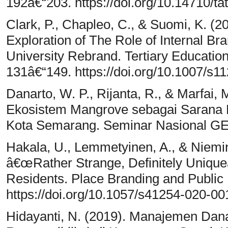
192â€“203. https://doi.org/10.14710/ta
Clark, P., Chapleo, C., & Suomi, K. (
Exploration of The Role of Internal B
University Rebrand. Tertiary Educati
131â€“149. https://doi.org/10.1007/s
Danarto, W. P., Rijanta, R., & Marfai,
Ekosistem Mangrove sebagai Sarana 
Kota Semarang. Seminar Nasional GE
Hakala, U., Lemmetyinen, A., & Niemi
â€œRather Strange, Definitely Uniqueâ
Residents. Place Branding and Public
https://doi.org/10.1057/s41254-020-0
Hidayanti, N. (2019). Manajemen Dan