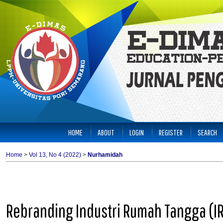
HOME
ABOUT
LOGIN
REGISTER
SEARCH
Home
>
Vol 13, No 4 (2022)
>
Nurhamidah
Rebranding Industri Rumah Tangga (I