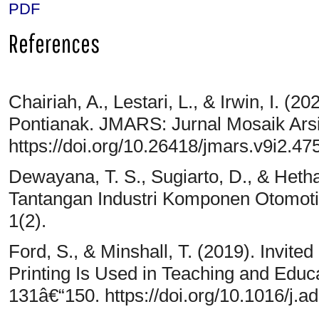
PDF
References
Chairiah, A., Lestari, L., & Irwin, I. (2
Pontianak. JMARS: Jurnal Mosaik Arsit
https://doi.org/10.26418/jmars.v9i2.47
Dewayana, T. S., Sugiarto, D., & Heth
Tantangan Industri Komponen Otomotif
1(2).
Ford, S., & Minshall, T. (2019). Invit
Printing Is Used in Teaching and Educa
131â€“150. https://doi.org/10.1016/j.