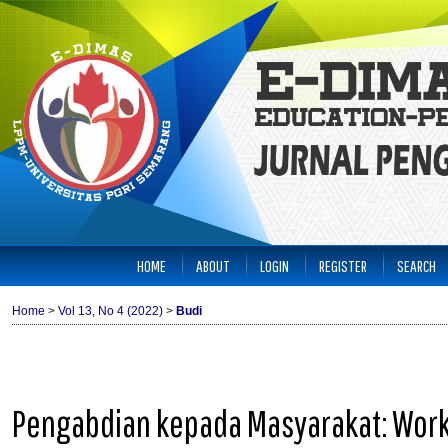
HOME
ABOUT
LOGIN
REGISTER
SEARCH
Home
>
Vol 13, No 4 (2022)
>
Budi
Pengabdian kepada Masyarakat: Work