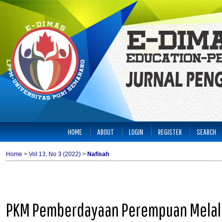
HOME
ABOUT
LOGIN
REGISTER
SEARCH
Home
>
Vol 13, No 3 (2022)
>
Nafisah
PKM Pemberdayaan Perempuan Melalu