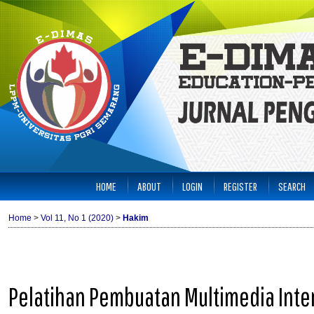
HOME
ABOUT
LOGIN
REGISTER
SEARCH
Home
>
Vol 11, No 1 (2020)
>
Hakim
Pelatihan Pembuatan Multimedia Inter