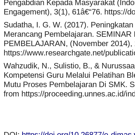
Pengabdian Kepada Masyarakat (Indo
Engagement), 3(1), 61â€“76. https://d
Sudatha, I. G. W. (2017). Peningkata
Merancang Pembelajaran. SEMINA
PEMBELAJARAN, (November 2014), 22
https://www.researchgate.net/public
Wahzudik, N., Sulistio, B., & Nurussa
Kompetensi Guru Melalui Pelatihan B
Mutu Proses Pembelajaran Di SMK. Sn
from https://proceeding.unnes.ac.id/i
DOI:
https://doi.org/10.26877/e-dimas