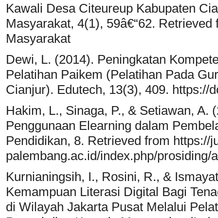
Kawali Desa Citeureup Kabupaten Ciam
Masyarakat, 4(1), 59â€“62. Retrieved f
Masyarakat
Dewi, L. (2014). Peningkatan Kompet
Pelatihan Paikem (Pelatihan Pada Gu
Cianjur). Edutech, 13(3), 409. https:/
Hakim, L., Sinaga, P., & Setiawan, A.
Penggunaan Elearning dalam Pembelaj
Pendidikan, 8. Retrieved from https://j
palembang.ac.id/index.php/prosiding/a
Kurnianingsih, I., Rosini, R., & Ismay
Kemampuan Literasi Digital Bagi Ten
di Wilayah Jakarta Pusat Melalui Pelati