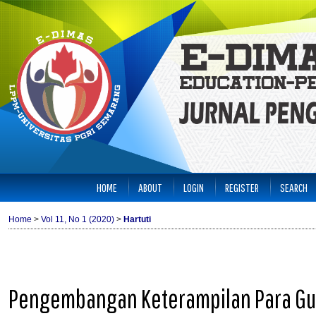
HOME
ABOUT
LOGIN
REGISTER
SEARCH
Home
>
Vol 11, No 1 (2020)
>
Hartuti
Pengembangan Keterampilan Para Gu