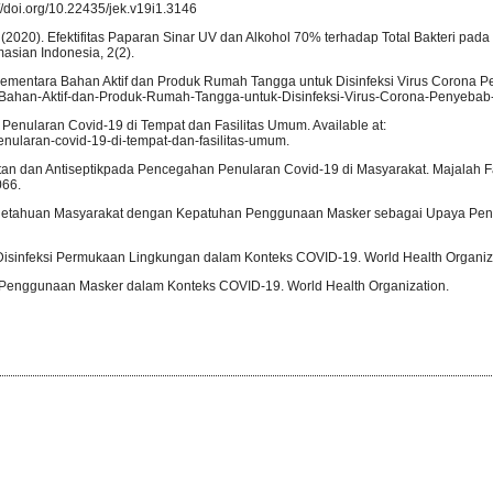
//doi.org/10.22435/jek.v19i1.3146
o, E. (2020). Efektifitas Paparan Sinar UV dan Alkohol 70% terhadap Total Bakteri pa
asian Indonesia, 2(2).
Sementara Bahan Aktif dan Produk Rumah Tangga untuk Disinfeksi Virus Corona
entara-Bahan-Aktif-dan-Produk-Rumah-Tangga-untuk-Disinfeksi-Virus-Corona-Penyeb
enularan Covid-19 di Tempat dan Fasilitas Umum. Available at:
enularan-covid-19-di-tempat-dan-fasilitas-umum.
ktan dan Antiseptikpada Pencegahan Penularan Covid-19 di Masyarakat. Majalah Fa
066.
 Pengetahuan Masyarakat dengan Kepatuhan Penggunaan Masker sebagai Upaya Pe
Disinfeksi Permukaan Lingkungan dalam Konteks COVID-19. World Health Organiz
i Penggunaan Masker dalam Konteks COVID-19. World Health Organization.