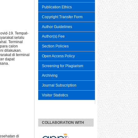
Publication Ethics
Copyright Transfer Form
Author Guidelines
Covid-19. Tempat-
Author(s) Fee
yarakat selalu
hal. Terminal
Section Policies
para calon
ni dilakukan.
arakat di terminal
Open Access Policy
ker dapat
 sana.
Screening for Plagiarism
Archiving
Journal Subscription
Visitor Statistics
COLLABORATION WITH
esehatan di