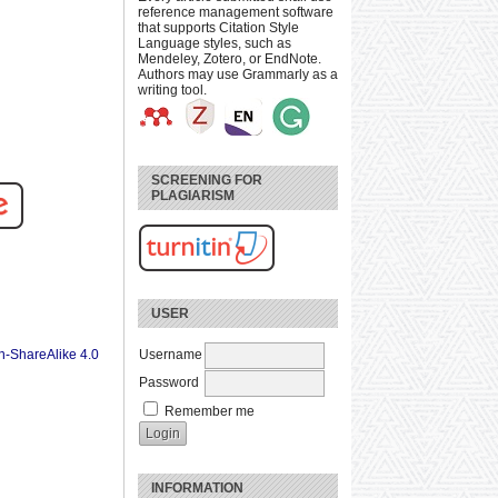
reference management software
that supports Citation Style
Language styles, such as
Mendeley, Zotero, or EndNote.
Authors may use Grammarly as a
writing tool.
SCREENING FOR
PLAGIARISM
USER
n-ShareAlike 4.0
Username
Password
Remember me
INFORMATION