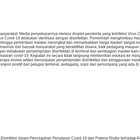
asyarakat. Media penyebarannya melalui droplet penderita yang terinfeksi Virus 
s Covid-19 dilakukan sterilisasi dengan disinfektan. Pemerintah menghimbau mas
 sehingga permintaan masker meningkat dan menyebabkan harga masker sangat ma
marinda dan banyak masyarakat yang beraktifitas disana, baik pedagang maupun 
n melakukan penyemprotan disinfektan di terminal dan pembagian masker kain i
nularan covid-19. Kegiatan ini secara tidak langsung memberikan edukasi ke masy
eberapa review artikel menunjukan penyemprotan disinfektan dan penggunaan mas
espon positif dari petugas terminal, pedagang, sopir dan penumpang yang ada di
aan Disinfeksi dalam Pencegahan Penularan Covid-19 dan Potensi Risiko terhadap K