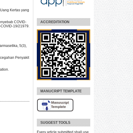
da Uang Kertas yang
 Penyebab COVID-
ACCREDITATION
ab-COVID-19/21979.
rmasetika, 5(3),
ncegahan Penyakit
ation.
MANUCRIPT TEMPLATE
SUGGEST TOOLS
Every article submitted shall use