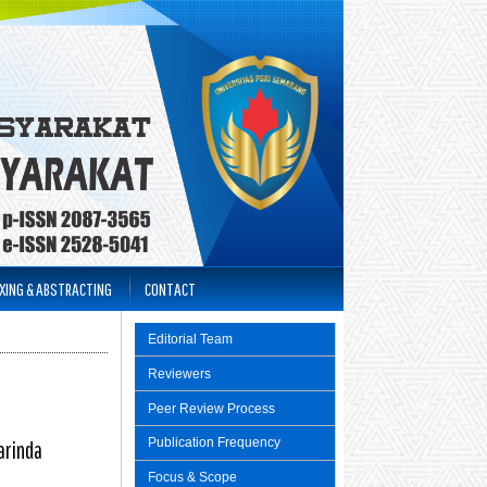
XING & ABSTRACTING
CONTACT
Editorial Team
Reviewers
Peer Review Process
Publication Frequency
arinda
Focus & Scope