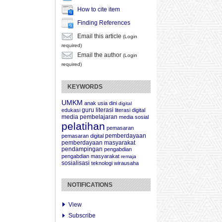
How to cite item
Finding References
Email this article
(Login
required)
Email the author
(Login
required)
KEYWORDS
UMKM
anak usia dini
digital
guru
literasi
edukasi
literasi digital
media pembelajaran
media sosial
pelatihan
pemasaran
pemberdayaan
pemasaran digital
pemberdayaan masyarakat
pendampingan
pengabdian
pengabdian masyarakat
remaja
sosialisasi
teknologi
wirausaha
NOTIFICATIONS
View
Subscribe