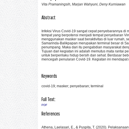
Vita Pramaningsih, Marjan Wahyuni, Deny Kurniawan
Abstract
Infeksi Virus Covid-19 sangat cepat penyebarannya di m
tempat yang berpotensi menjadi tempat penyebaran Viru
menggunakan masker saat beraktivitas di luar rumah,
Samarinda-Balikpapan merupakan terminal besar di Sa
penumpang. Maka dari itu pengabdian masyarakat denga
Tujuan dari kegiatan ini adalah memutus mata rantai pe
untuk berperilaku hidup bersih dan sehat. Berdasar b
mencegah penularan Covid-19. Kegiatan ini mendapat r
Keywords
covid-19; masker; penyebaran; terminal
Full Text:
PDF
References
Athena, Laelasari, E., & Puspita, T. (2020). Pelaksan