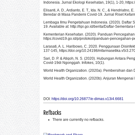
Indonesia. Jurnal Ekologi Kesehatan, 19(1), 1-20, https:
Elisanti, A. D., Ardianto, E. T., Ida. N. C., & Hendriatn
Beredar di Masa Pandemi Covid-19. Jurnal Riset Kefarm
Lembaga Ilmu Pengetahuan Indonesia. (2020). Daftar 
19. Available at: http://lipi.go.id/berita/Daftar-Sem
Kementerian Kesehatan. (2020). Panduan Pencegahan P
https://covid19.go.id/p/protokol/panduan-pencegahan-p
Larasati, A. L. Haribowo, C. 2020. Penggunaan Disinfe
137-145, https://doi.org/10.24198/mfarmasetika.v5i3.27
Sari, D. P. & Atiqoh, N. S. (2020). Hubungan Antara
Covid-19di Ngonggah. Infokes, 10(1).
World Health Organization. (2020a). Pembersihan dan 
World Health Organization. (2020b). Anjuran Mengena
DOI:
https://doi.org/10.26877/e-dimas.v13i4.6681
Refbacks
There are currently no refbacks.