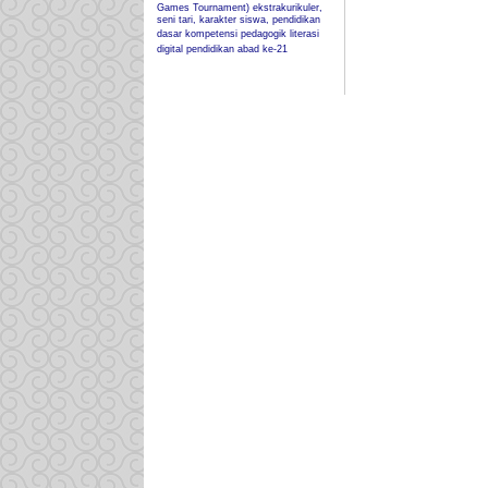
Games Tournament)
ekstrakurikuler,
seni tari, karakter siswa, pendidikan
dasar
kompetensi pedagogik
literasi
digital
pendidikan abad ke-21