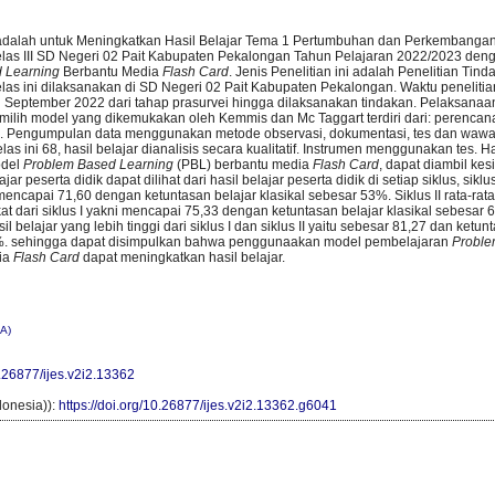
i adalah untuk Meningkatkan Hasil Belajar Tema 1 Pertumbuhan dan Perkembanga
elas III SD Negeri 02 Pait Kabupaten Pekalongan Tahun Pelajaran 2022/2023 de
 Learning
Berbantu Media
Flash Card
. Jenis Penelitian ini adalah Penelitian Tin
elas ini dilaksanakan di SD Negeri 02 Pait Kabupaten Pekalongan. Waktu penelitia
 September 2022 dari tahap prasurvei hingga dilaksanakan tindakan. Pelaksanaan
emilih model yang dikemukakan oleh Kemmis dan Mc Taggart terdiri dari: perencan
si. Pengumpulan data menggunakan metode observasi, dokumentasi, tes dan wawan
as ini 68, hasil belajar dianalisis secara kualitatif. Instrumen menggunakan tes. Ha
odel
Problem Based Learning
(PBL) berbantu media
Flash Card
, dapat diambil ke
ar peserta didik dapat dilihat dari hasil belajar peserta didik di setiap siklus, siklus 
mencapai 71,60 dengan ketuntasan belajar klasikal sebesar 53%. Siklus II rata-rata 
at dari siklus I yakni mencapai 75,33 dengan ketuntasan belajar klasikal sebesar 67
sil belajar yang lebih tinggi dari siklus I dan siklus II yaitu sebesar 81,27 dan ketun
0%. sehingga dapat disimpulkan bahwa penggunaakan model pembelajaran
Proble
ia
Flash Card
dapat meningkatkan hasil belajar.
A)
0.26877/ijes.v2i2.13362
onesia)):
https://doi.org/10.26877/ijes.v2i2.13362.g6041