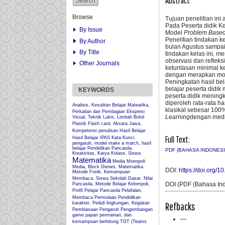
Abstract
Browse
Tujuan penelitian in
Pada Peserta didik K
By Issue
Model
Problem Based
Penelitian tindakan k
By Author
bulan Agustus sampai
By Title
tindakan kelas ini, m
observasi dan reflek
Other Journals
ketuntasan minimal kel
dengan merapkan m
Peningkatan hasil belaj
belajar peserta didik 
KEYWORDS
peserta didik meningk
diperoleh rata-rata ha
Analisis, Kesulitan Belajar Mateatika,
klasikal sebesar 10
Perkalian dan Pembagian
Ekspresi
Learning
dengan med
Visual, Teknik Lukis, Limbah Botol
Plastik
Flash card, Aksara Jawa,
Kompetensi penulisan
Hasil Belajar
Full Text:
Hasil Belajar IPAS
Kata Kunci:
pengaruh, model make a match, hasil
belajar Pendidikan Pancasila.
PDF (BAHASA INDONESI
Kreativitas, Karya Kolase, Siswa
Matematika
Media Monopoli
Media, Block Dienes, Matematika
DOI:
https://doi.org/1
Metode Fonik, Kemampuan
Membaca, Siswa Sekolah Dasar.
Nilai
DOI (PDF (Bahasa Ind
Pancasila, Metode Belajar Kelompok,
Profil Pelajar Pancasila
Pelafalan,
Membaca Permulaan
Pendidikan
Refbacks
karakter, Peduli lingkungan, Kegiatan
Pembiasaan
Pengaruh
Pengembangan
game papan permainan, dan
—
kemampuan berhitung
TGT (Teams