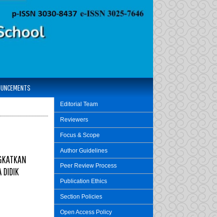
OUNCEMENTS
Editorial Team
Reviewers
Focus & Scope
Author Guidelines
NGKATKAN
Peer Review Process
 DIDIK
Publication Ethics
Section Policies
Open Access Policy