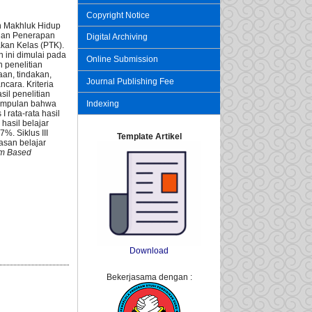
Copyright Notice
n Makhluk Hidup
ngan Penerapan
Digital Archiving
dakan Kelas (PTK).
n ini dimulai pada
Online Submission
 penelitian
aan, tindakan,
Journal Publishing Fee
cara. Kriteria
sil penelitian
simpulan bahwa
Indexing
I rata-rata hasil
hasil belajar
%. Siklus III
Template Artikel
tasan belajar
m Based
Download
Bekerjasama dengan :