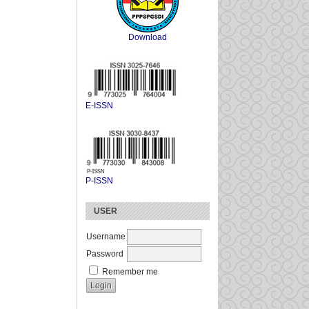
Download
E-ISSN
P-ISSN
USER
Username
Password
Remember me