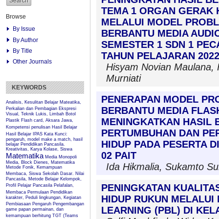
TEMA 1 ORGAN GERAK 
Browse
MELALUI MODEL PROBL
By Issue
BERBANTU MEDIA AUDIO
By Author
SEMESTER 1 SDN 1 PE
By Title
TAHUN PELAJARAN 2022
Other Journals
Hisyam Novian Maulana, Fi
Murniati
KEYWORDS
PENERAPAN MODEL PR
Analisis, Kesulitan Belajar Mateatika,
BERBANTU MEDIA FLAS
Perkalian dan Pembagian
Ekspresi
Visual, Teknik Lukis, Limbah Botol
MENINGKATKAN HASIL 
Plastik
Flash card, Aksara Jawa,
Kompetensi penulisan
Hasil Belajar
PERTUMBUHAN DAN PE
Hasil Belajar IPAS
Kata Kunci:
pengaruh, model make a match, hasil
HIDUP PADA PESERTA DI
belajar Pendidikan Pancasila.
Kreativitas, Karya Kolase, Siswa
02 PAIT
Matematika
Media Monopoli
Media, Block Dienes, Matematika
Ida Hikmalia, Sukamto Su
Metode Fonik, Kemampuan
Membaca, Siswa Sekolah Dasar.
Nilai
Pancasila, Metode Belajar Kelompok,
PENINGKATAN KUALITA
Profil Pelajar Pancasila
Pelafalan,
Membaca Permulaan
Pendidikan
HIDUP RUKUN MELALUI
karakter, Peduli lingkungan, Kegiatan
Pembiasaan
Pengaruh
Pengembangan
LEARNING (PBL) DI KEL
game papan permainan, dan
kemampuan berhitung
TGT (Teams