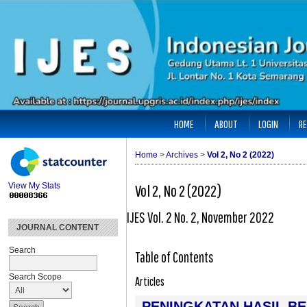
HOME
ABOUT
LOGIN
RE
Home
>
Archives
>
Vol 2, No 2 (2022)
View My Stats
Vol 2, No 2 (2022)
IJES Vol. 2 No. 2, November 2022
JOURNAL CONTENT
Search
Table of Contents
Search Scope
Articles
PENINGKATAN HASIL BE