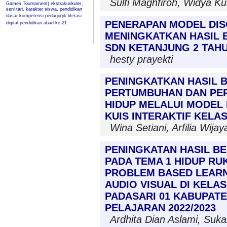
Sulfi Maghfiroh, Widya K
Games Tournament)
ekstrakurikuler,
seni tari, karakter siswa, pendidikan
dasar
kompetensi pedagogik
literasi
PENERAPAN MODEL DIS
digital
pendidikan abad ke-21
MENINGKATKAN HASIL B
SDN KETANJUNG 2 TAHU
hesty prayekti
PENINGKATKAN HASIL 
PERTUMBUHAN DAN PE
HIDUP MELALUI MODEL
KUIS INTERAKTIF KELAS
Wina Setiani, Arfilia Wijaya
PENINGKATAN HASIL BE
PADA TEMA 1 HIDUP R
PROBLEM BASED LEARN
AUDIO VISUAL DI KELAS
PADASARI 01 KABUPAT
PELAJARAN 2022/2023
Ardhita Dian Aslami, Suk