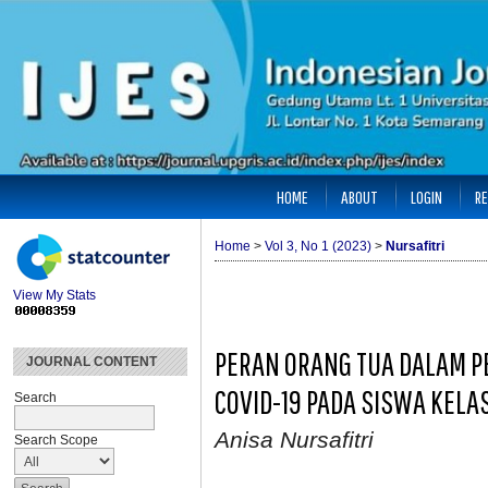
HOME
ABOUT
LOGIN
RE
Home
>
Vol 3, No 1 (2023)
>
Nursafitri
View My Stats
PERAN ORANG TUA DALAM 
JOURNAL CONTENT
COVID-19 PADA SISWA KELA
Search
Anisa Nursafitri
Search Scope