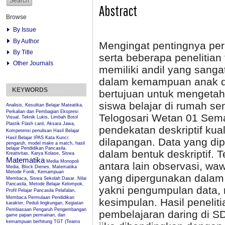
Abstract
Browse
By Issue
By Author
Mengingat pentingnya per
By Title
serta beberapa penelitia
Other Journals
memiliki andil yang sanga
dalam kemampuan anak dal
KEYWORDS
bertujuan untuk mengetah
siswa belajar di rumah 
Analisis, Kesulitan Belajar Mateatika,
Perkalian dan Pembagian
Ekspresi
Telogosari Wetan 01 Sema
Visual, Teknik Lukis, Limbah Botol
Plastik
Flash card, Aksara Jawa,
pendekatan deskriptif kua
Kompetensi penulisan
Hasil Belajar
Hasil Belajar IPAS
Kata Kunci:
dilapangan. Data yang dip
pengaruh, model make a match, hasil
belajar Pendidikan Pancasila.
dalam bentuk deskriptif.
Kreativitas, Karya Kolase, Siswa
Matematika
Media Monopoli
antara lain observasi, wa
Media, Block Dienes, Matematika
Metode Fonik, Kemampuan
yang dipergunakan dalam p
Membaca, Siswa Sekolah Dasar.
Nilai
Pancasila, Metode Belajar Kelompok,
yakni pengumpulan data, r
Profil Pelajar Pancasila
Pelafalan,
Membaca Permulaan
Pendidikan
kesimpulan. Hasil peneli
karakter, Peduli lingkungan, Kegiatan
Pembiasaan
Pengaruh
Pengembangan
pembelajaran daring di 
game papan permainan, dan
kemampuan berhitung
TGT (Teams