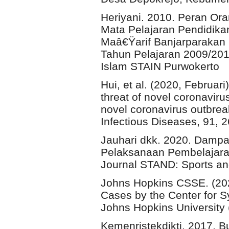
Heriyani. 2010. Peran Or
Mata Pelajaran Pendidika
Maâ€Ÿarif Banjarparaka
Tahun Pelajaran 2009/20
Islam STAIN Purwokerto
Hui, et al. (2020, Februa
threat of novel coronaviru
novel coronavirus outbrea
Infectious Diseases, 91, 
Jauhari dkk. 2020. Damp
Pelaksanaan Pembelajaran
Journal STAND: Sports a
Johns Hopkins CSSE. (202
Cases by the Center for 
Johns Hopkins University 
Kemenristekdikti. 2017. 