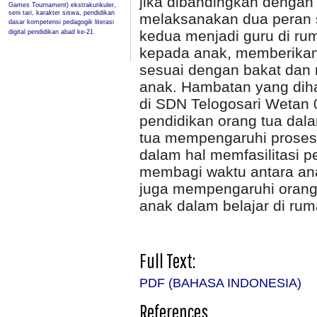
jika dibandingkan dengan
Games Tournament)
ekstrakurikuler,
seni tari, karakter siswa, pendidikan
melaksanakan dua peran s
dasar
kompetensi pedagogik
literasi
kedua menjadi guru di r
digital
pendidikan abad ke-21
kepada anak, memberikan
sesuai dengan bakat dan 
anak. Hambatan yang diha
di SDN Telogosari Wetan 
pendidikan orang tua dal
tua mempengaruhi proses 
dalam hal memfasilitasi p
membagi waktu antara ana
juga mempengaruhi orang
anak dalam belajar di rum
Full Text:
PDF (BAHASA INDONESIA)
References