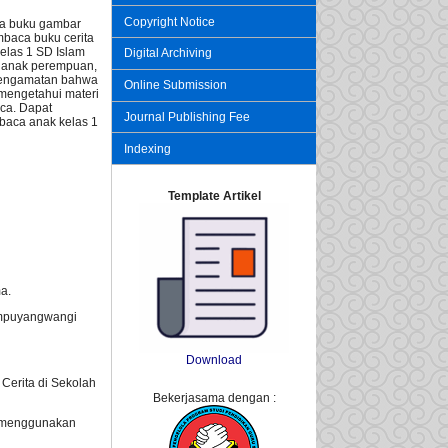
Copyright Notice
pa buku gambar
mbaca buku cerita
elas 1 SD Islam
Digital Archiving
11 anak perempuan,
l pengamatan bahwa
Online Submission
mengetahui materi
ca. Dapat
Journal Publishing Fee
baca anak kelas 1
Indexing
Template Artikel
a.
empuyangwangi
Download
erita di Sekolah
Bekerjasama dengan :
n menggunakan