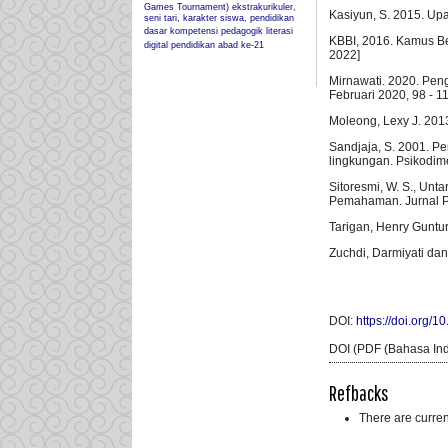
Games Tournament)
ekstrakurikuler,
Kasiyun, S. 2015. Up
seni tari, karakter siswa, pendidikan
dasar
kompetensi pedagogik
literasi
KBBI, 2016. Kamus Bes
digital
pendidikan abad ke-21
2022]
Mirnawati. 2020. Pen
Februari 2020, 98 - 1
Moleong, Lexy J. 2013
Sandjaja, S. 2001. Pe
lingkungan. Psikodimen
Sitoresmi, W. S., Un
Pemahaman. Jurnal PG
Tarigan, Henry Gunt
Zuchdi, Darmiyati da
DOI:
https://doi.org/1
DOI (PDF (Bahasa Ind
Refbacks
There are curren