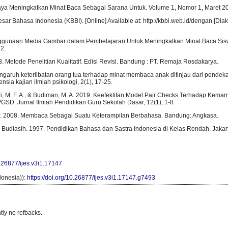
aya Meningkatkan Minat Baca Sebagai Sarana Untuk. Volume 1, Nomor 1, Maret 20
ar Bahasa Indonesia (KBBI). [Online] Available at: http://kbbi.web.id/dengan [Dia
ggunaan Media Gambar dalam Pembelajaran Untuk Meningkatkan Minat Baca Siswa.
12.
. Metode Penelitian Kualitatif. Edisi Revisi. Bandung : PT. Remaja Rosdakarya.
ngaruh keterlibatan orang tua terhadap minat membaca anak ditinjau dari pendeka
sia kajian ilmiah psikologi, 2(1), 17-25.
tari, M. F. A., & Budiman, M. A. 2019. Keefektifan Model Pair Checks Terhadap K
SD: Jurnal Ilmiah Pendidikan Guru Sekolah Dasar, 12(1), 1-8.
ur. 2008. Membaca Sebagai Suatu Keterampilan Berbahasa. Bandung: Angkasa.
n Budiasih. 1997. Pendidikan Bahasa dan Sastra Indonesia di Kelas Rendah. Jaka
0.26877/ijes.v3i1.17147
onesia)):
https://doi.org/10.26877/ijes.v3i1.17147.g7493
tly no refbacks.