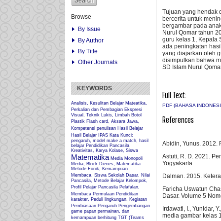
Tujuan yang hendak d
Browse
bercerita untuk meni
bergambar pada anak 
By Issue
Nurul Qomar tahun 202
guru kelas 1, Kepala 
By Author
ada peningkatan has
By Title
yang diajarkan oleh 
disimpulkan bahwa m
Other Journals
SD Islam Nurul Qoma
KEYWORDS
Full Text:
Analisis, Kesulitan Belajar Mateatika,
PDF (BAHASA INDONESI
Perkalian dan Pembagian
Ekspresi
Visual, Teknik Lukis, Limbah Botol
References
Plastik
Flash card, Aksara Jawa,
Kompetensi penulisan
Hasil Belajar
Hasil Belajar IPAS
Kata Kunci:
pengaruh, model make a match, hasil
Abidin, Yunus. 2012.
belajar Pendidikan Pancasila.
Kreativitas, Karya Kolase, Siswa
Astuti, R. D. 2021.
Matematika
Media Monopoli
Yogyakarta.
Media, Block Dienes, Matematika
Metode Fonik, Kemampuan
Dalman. 2015. Ketera
Membaca, Siswa Sekolah Dasar.
Nilai
Pancasila, Metode Belajar Kelompok,
Profil Pelajar Pancasila
Pelafalan,
Faricha Uswatun Cha
Membaca Permulaan
Pendidikan
Dasar. Volume 5 Nomo
karakter, Peduli lingkungan, Kegiatan
Pembiasaan
Pengaruh
Pengembangan
Irdawati, I., Yunid
game papan permainan, dan
media gambar kelas 1 d
kemampuan berhitung
TGT (Teams