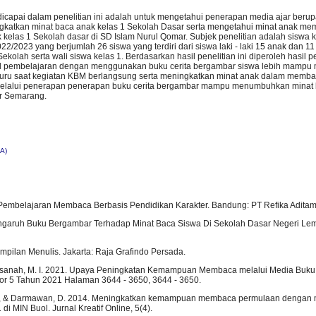
icapai dalam penelitian ini adalah untuk mengetahui penerapan media ajar beru
ngkatkan minat baca anak kelas 1 Sekolah Dasar serta mengetahui minat anak me
kelas 1 Sekolah dasar di SD Islam Nurul Qomar. Subjek penelitian adalah siswa k
2/2023 yang berjumlah 26 siswa yang terdiri dari siswa laki - laki 15 anak dan 
Sekolah serta wali siswa kelas 1. Berdasarkan hasil penelitian ini diperoleh hasi
il pembelajaran dengan menggunakan buku cerita bergambar siswa lebih mampu 
guru saat kegiatan KBM berlangsung serta meningkatkan minat anak dalam memba
elalui penerapan penerapan buku cerita bergambar mampu menumbuhkan minat 
r Semarang.
A)
 Pembelajaran Membaca Berbasis Pendidikan Karakter. Bandung: PT Refika Aditam
 Pengaruh Buku Bergambar Terhadap Minat Baca Siswa Di Sekolah Dasar Negeri L
mpilan Menulis. Jakarta: Raja Grafindo Persada.
sanah, M. I. 2021. Upaya Peningkatan Kemampuan Membaca melalui Media Buku C
r 5 Tahun 2021 Halaman 3644 - 3650, 3644 - 3650.
ar, Y., & Darmawan, D. 2014. Meningkatkan kemampuan membaca permulaan denga
i MIN Buol. Jurnal Kreatif Online, 5(4).