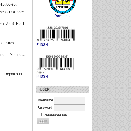
15, 80-95.
kses 21 Oktober
Download
 Vol. 9, No. 1,
tan stres
E-ISSN
emampuan Membaca
rta: Depdikbud
P-ISSN
USER
Username
Password
Remember me