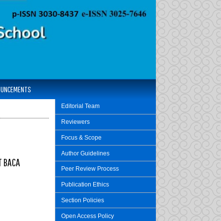
OUNCEMENTS
Editorial Team
Reviewers
Focus & Scope
Author Guidelines
T BACA
Peer Review Process
Publication Ethics
Section Policies
Open Access Policy